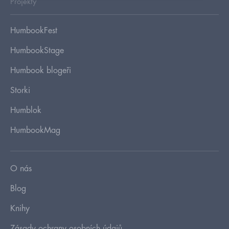
Projekty
HumbookFest
HumbookStage
Humbook blogeři
Storki
Humblok
HumbookMag
O nás
Blog
Knihy
Zásady ochrany osobních údajů