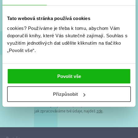
Nové knihy, co se chystá, kvízy, soutěže, autoři, filmové
a seriálové adaptace a další.
Tato webová stránka používá cookies
cookies?
Používáme je třeba k tomu, abychom Vám
doporučili knihy, které Vás skutečně zajímají.
Souhlas s
využitím jednotlivých dat udělíte kliknutím na tlačítko
„Povolit vše“.
Souhlasím s
podmínkami zpracování osobních údajů
Povolit vše
Tvá e-mailová adresa je u nás v bezpečí. Přečti si
naše podmínky
Přizpůsobit
zpracování osobních údajů
. S tvými osobními údaji nakládáme v
mezích obecně závazných právních předpisů. Více informací o tom,
jak zpracováváme tvé údaje, najdeš
zde
.