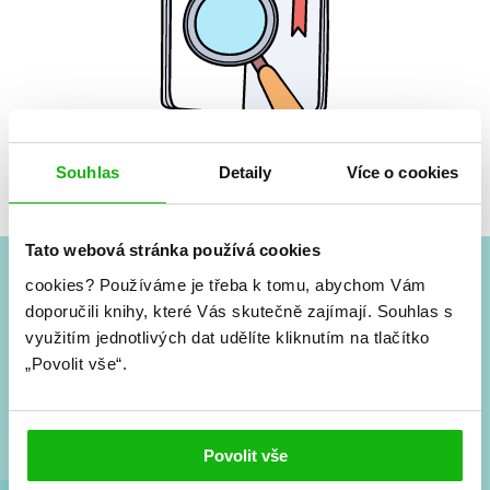
Souhlas
Detaily
Více o cookies
Žádné knihy nenalezeny.
Tato webová stránka používá cookies
cookies?
Používáme je třeba k tomu, abychom Vám
#HumbookNews
doporučili knihy, které Vás skutečně zajímají.
Souhlas s
využitím jednotlivých dat udělíte kliknutím na tlačítko
Vše kolem #youngadult každý měsíc rovnou do mailu!
„Povolit vše“.
Nové knihy, co se chystá, kvízy, soutěže, autoři, filmové
a seriálové adaptace a další.
Povolit vše