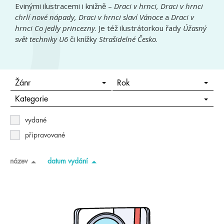
Evinými ilustracemi i knižně –
Draci v hrnci, Draci v hrnci
chrlí nové nápady, Draci v hrnci slaví Vánoce
a
Draci v
hrnci Co jedly princezny
. Je též ilustrátorkou řady
Úžasný
svět techniky U6
či knížky
Strašidelné Česko
.
Žánr
Rok
Kategorie
vydané
připravované
název
datum vydání