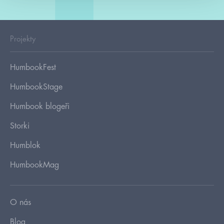
Projekty
HumbookFest
HumbookStage
Humbook blogeři
Storki
Humblok
HumbookMag
O nás
Blog