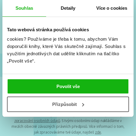
#HumbookNews
Souhlas
Detaily
Více o cookies
Vše kolem #youngadult každý měsíc rovnou do mailu!
Nové knihy, co se chystá, kvízy, soutěže, autoři, filmové
Tato webová stránka používá cookies
a seriálové adaptace a další.
cookies?
Používáme je třeba k tomu, abychom Vám
doporučili knihy, které Vás skutečně zajímají.
Souhlas s
využitím jednotlivých dat udělíte kliknutím na tlačítko
„Povolit vše“.
Povolit vše
Souhlasím s
podmínkami zpracování osobních údajů
Přizpůsobit
Tvá e-mailová adresa je u nás v bezpečí. Přečti si
naše podmínky
zpracování osobních údajů
. S tvými osobními údaji nakládáme v
mezích obecně závazných právních předpisů. Více informací o tom,
jak zpracováváme tvé údaje, najdeš
zde
.