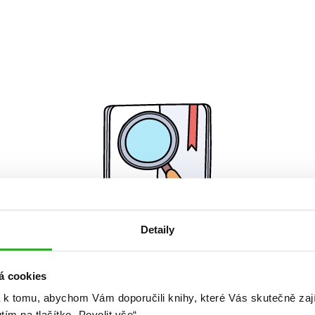
Detaily
Žádné knihy nenalezeny.
á cookies
 k tomu, abychom Vám doporučili knihy, které Vás skutečně zaj
utím na tlačítko „Povolit vše“.