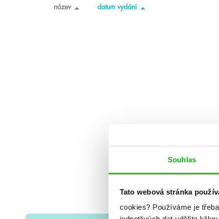
název
datum vydání
Souhlas
Tato webová stránka použív
cookies?
Používáme je třeba
jednotlivých dat udělíte klikn