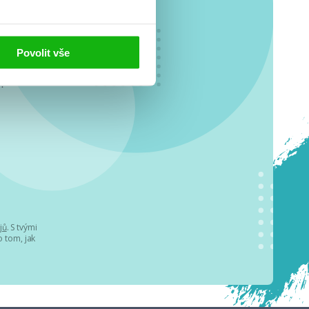
Povolit vše
o se
.
jů
. S tvými
 tom, jak