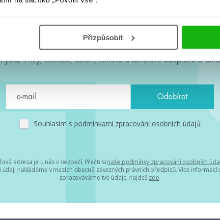
#HumbookNews
Přizpůsobit
 kolem #youngadult každý měsíc rovnou do mailu! Nové knihy, c
chystá, kvízy, soutěže, autoři, filmové a seriálové adaptace a další
Souhlasím s
podmínkami zpracování osobních údajů
lová adresa je u nás v bezpečí. Přečti si
naše podmínky zpracování osobních úda
 údaji nakládáme v mezích obecně závazných právních předpisů. Více informací o
zpracováváme tvé údaje, najdeš
zde
.