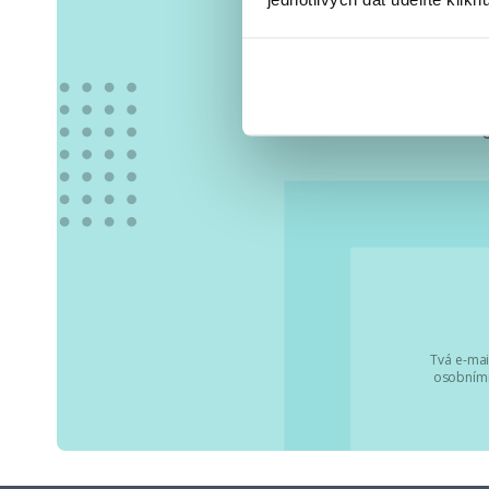
Vše
Tvá e-mai
osobními