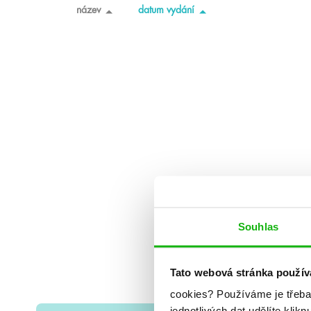
název
datum vydání
Souhlas
Tato webová stránka použív
cookies?
Používáme je třeba
jednotlivých dat udělíte klikn