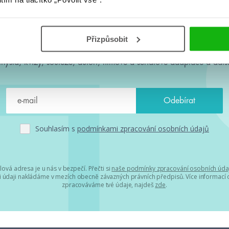
#HumbookNews
Přizpůsobit
 kolem #youngadult každý měsíc rovnou do mailu! Nové knihy, c
chystá, kvízy, soutěže, autoři, filmové a seriálové adaptace a další
Souhlasím s
podmínkami zpracování osobních údajů
lová adresa je u nás v bezpečí. Přečti si
naše podmínky zpracování osobních úda
 údaji nakládáme v mezích obecně závazných právních předpisů. Více informací o
zpracováváme tvé údaje, najdeš
zde
.