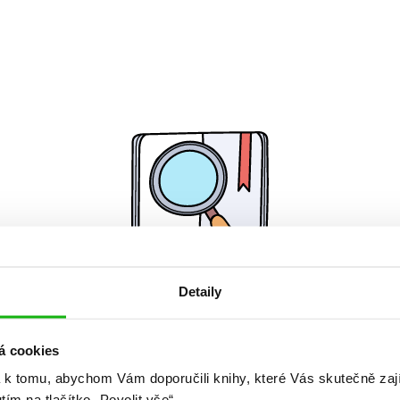
Detaily
Žádné knihy nenalezeny.
á cookies
 k tomu, abychom Vám doporučili knihy, které Vás skutečně zaj
utím na tlačítko „Povolit vše“.