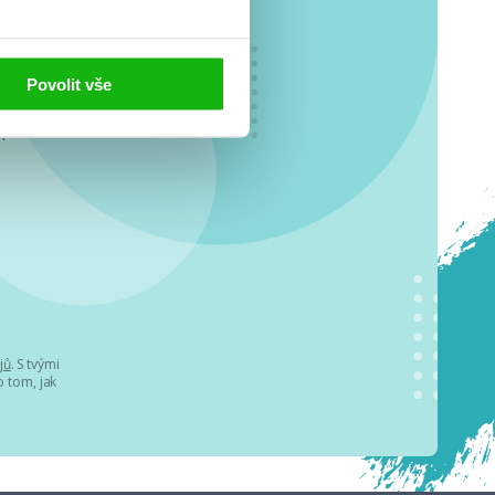
Povolit vše
o se
.
jů
. S tvými
 tom, jak