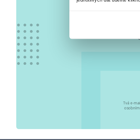
Vše
Tvá e-mai
osobními