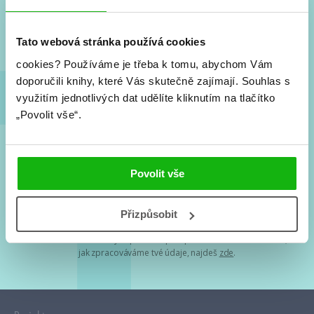
Nové knihy, co se chystá, kvízy, soutěže, autoři, filmové
a seriálové adaptace a další.
Tato webová stránka používá cookies
cookies?
Používáme je třeba k tomu, abychom Vám
doporučili knihy, které Vás skutečně zajímají.
Souhlas s
využitím jednotlivých dat udělíte kliknutím na tlačítko
„Povolit vše“.
Souhlasím s
podmínkami zpracování osobních údajů
Povolit vše
Tvá e-mailová adresa je u nás v bezpečí. Přečti si
naše podmínky
Přizpůsobit
zpracování osobních údajů
. S tvými osobními údaji nakládáme v
mezích obecně závazných právních předpisů. Více informací o tom,
jak zpracováváme tvé údaje, najdeš
zde
.