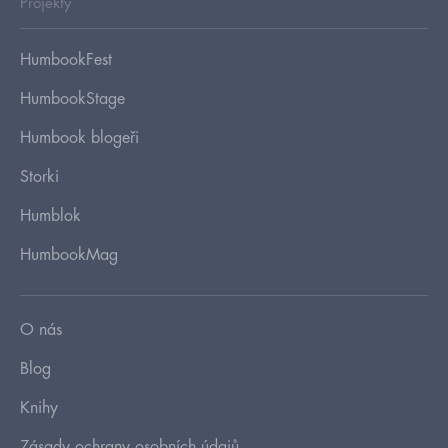
Projekty
HumbookFest
HumbookStage
Humbook blogeři
Storki
Humblok
HumbookMag
O nás
Blog
Knihy
Zásady ochrany osobních údajů