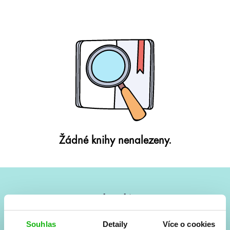
Žádné knihy nenalezeny.
#HumbookNews
Vše kolem #youngadult každý měsíc rovnou do mailu!
Souhlas
Detaily
Více o cookies