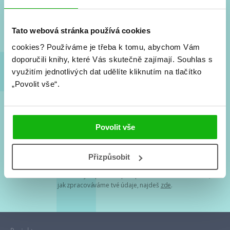
Nové knihy, co se chystá, kvízy, soutěže, autoři, filmové
a seriálové adaptace a další.
Tato webová stránka používá cookies
cookies?
Používáme je třeba k tomu, abychom Vám
doporučili knihy, které Vás skutečně zajímají.
Souhlas s
využitím jednotlivých dat udělíte kliknutím na tlačítko
„Povolit vše“.
Souhlasím s
podmínkami zpracování osobních údajů
Povolit vše
Tvá e-mailová adresa je u nás v bezpečí. Přečti si
naše podmínky
Přizpůsobit
zpracování osobních údajů
. S tvými osobními údaji nakládáme v
mezích obecně závazných právních předpisů. Více informací o tom,
jak zpracováváme tvé údaje, najdeš
zde
.