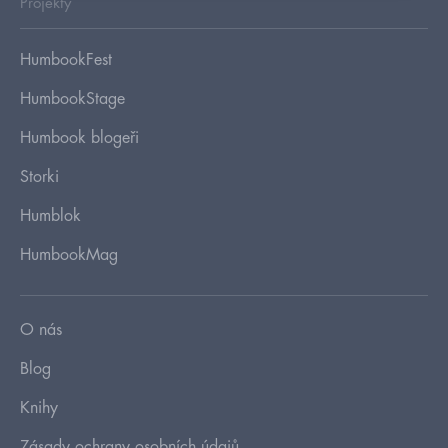
Projekty
HumbookFest
HumbookStage
Humbook blogeři
Storki
Humblok
HumbookMag
O nás
Blog
Knihy
Zásady ochrany osobních údajů