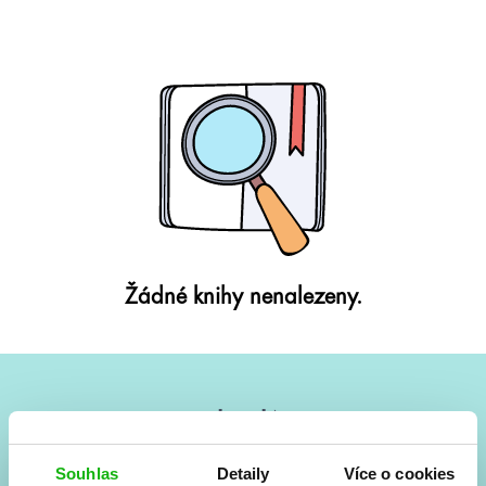
Žádné knihy nenalezeny.
#HumbookNews
Vše kolem #youngadult každý měsíc rovnou do mailu!
Souhlas
Detaily
Více o cookies