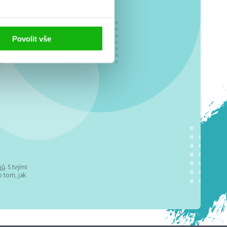
Povolit vše
o se
.
jů
. S tvými
 tom, jak