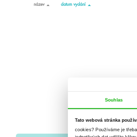
název
datum vydání
Souhlas
Tato webová stránka použív
cookies?
Používáme je třeba
jednotlivých dat udělíte klikn