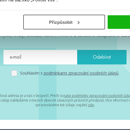
#HumbookNews
Přizpůsobit
 kolem #youngadult každý měsíc rovnou do mailu! Nové knihy, c
chystá, kvízy, soutěže, autoři, filmové a seriálové adaptace a další
Souhlasím s
podmínkami zpracování osobních údajů
lová adresa je u nás v bezpečí. Přečti si
naše podmínky zpracování osobních úda
 údaji nakládáme v mezích obecně závazných právních předpisů. Více informací o
zpracováváme tvé údaje, najdeš
zde
.