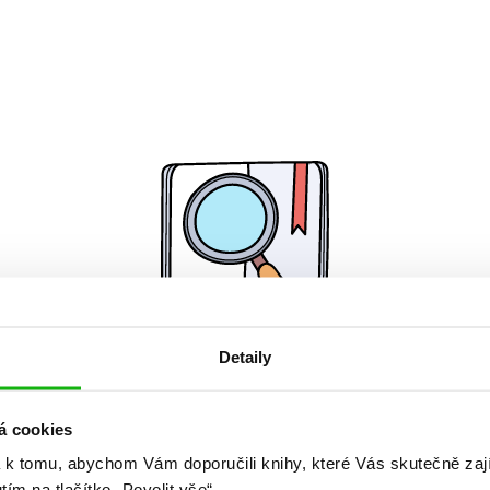
Detaily
Žádné knihy nenalezeny.
á cookies
 k tomu, abychom Vám doporučili knihy, které Vás skutečně zaj
utím na tlačítko „Povolit vše“.