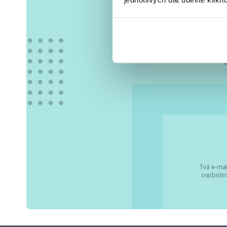
Vše
Tvá e-mai
osobními