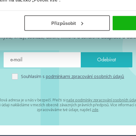
#HumbookNews
Přizpůsobit
 kolem #youngadult každý měsíc rovnou do mailu! Nové knihy, c
chystá, kvízy, soutěže, autoři, filmové a seriálové adaptace a další
Souhlasím s
podmínkami zpracování osobních údajů
lová adresa je u nás v bezpečí. Přečti si
naše podmínky zpracování osobních úda
 údaji nakládáme v mezích obecně závazných právních předpisů. Více informací o
zpracováváme tvé údaje, najdeš
zde
.