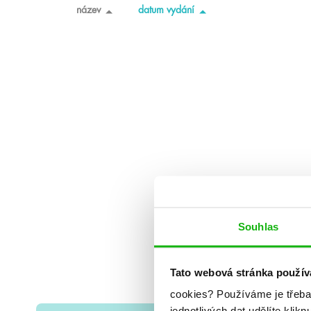
název
datum vydání
Souhlas
Tato webová stránka použív
cookies?
Používáme je třeba
jednotlivých dat udělíte klikn