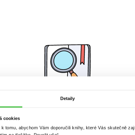
Detaily
Žádné knihy nenalezeny.
á cookies
 k tomu, abychom Vám doporučili knihy, které Vás skutečně zaj
utím na tlačítko „Povolit vše“.