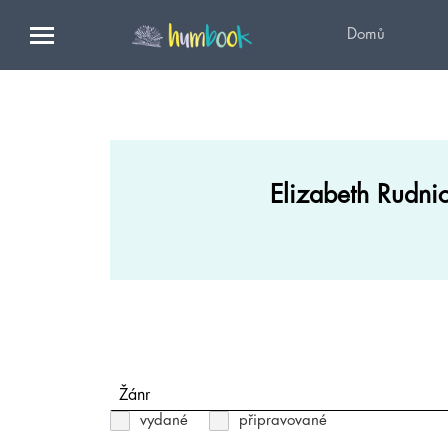
Domů
Elizabeth Rudni
Žánr
vydané
připravované