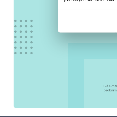
Vše
Tvá e-mai
osobními