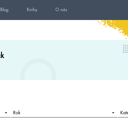
Blog
Knihy
O nás
ck
Rok
Kat