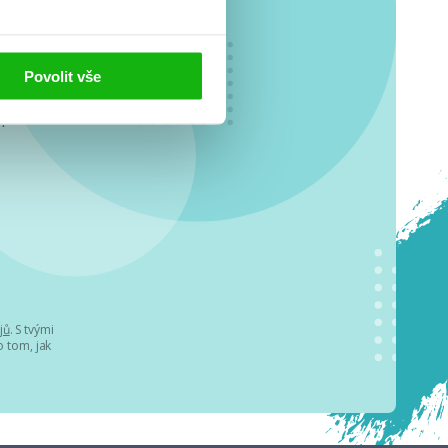
Povolit vše
o se
.
jů
. S tvými
 tom, jak