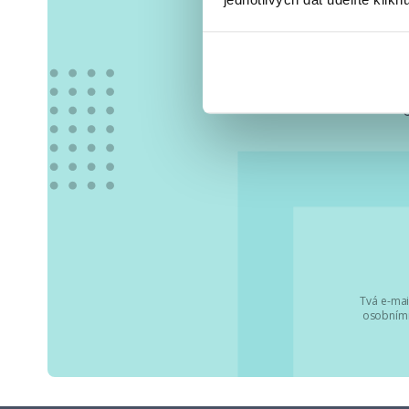
Vše
Tvá e-mai
osobními