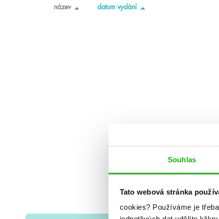
název
datum vydání
Souhlas
Tato webová stránka použív
cookies?
Používáme je třeba
jednotlivých dat udělíte klikn