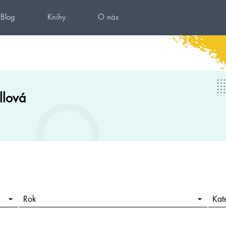
Blog
Knihy
O nás
llová
Rok
Kat