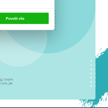
Povolit vše
o se
.
jů
. S tvými
 tom, jak