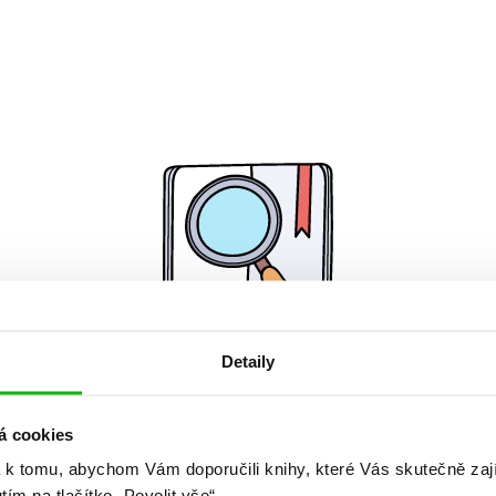
Detaily
Žádné knihy nenalezeny.
á cookies
 k tomu, abychom Vám doporučili knihy, které Vás skutečně zaj
utím na tlačítko „Povolit vše“.