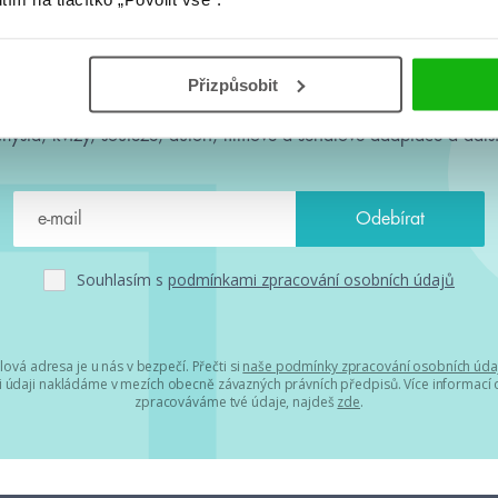
#HumbookNews
Přizpůsobit
 kolem #youngadult každý měsíc rovnou do mailu! Nové knihy, c
chystá, kvízy, soutěže, autoři, filmové a seriálové adaptace a další
Souhlasím s
podmínkami zpracování osobních údajů
lová adresa je u nás v bezpečí. Přečti si
naše podmínky zpracování osobních úda
 údaji nakládáme v mezích obecně závazných právních předpisů. Více informací o
zpracováváme tvé údaje, najdeš
zde
.