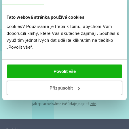
Nové knihy, co se chystá, kvízy, soutěže, autoři, filmové
a seriálové adaptace a další.
Tato webová stránka používá cookies
cookies?
Používáme je třeba k tomu, abychom Vám
doporučili knihy, které Vás skutečně zajímají.
Souhlas s
využitím jednotlivých dat udělíte kliknutím na tlačítko
„Povolit vše“.
Souhlasím s
podmínkami zpracování osobních údajů
Povolit vše
Tvá e-mailová adresa je u nás v bezpečí. Přečti si
naše podmínky
Přizpůsobit
zpracování osobních údajů
. S tvými osobními údaji nakládáme v
mezích obecně závazných právních předpisů. Více informací o tom,
jak zpracováváme tvé údaje, najdeš
zde
.