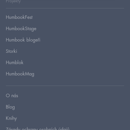
Projekty
HumbookFest
HumbookStage
Humbook blogeři
Storki
Humblok
HumbookMag
O nás
Blog
Knihy
Zásady ochrany osobních údajů