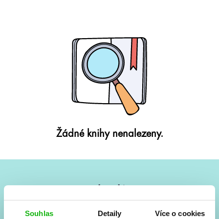
Žádné knihy nenalezeny.
#HumbookNews
Vše kolem #youngadult každý měsíc rovnou do mailu!
Souhlas
Detaily
Více o cookies