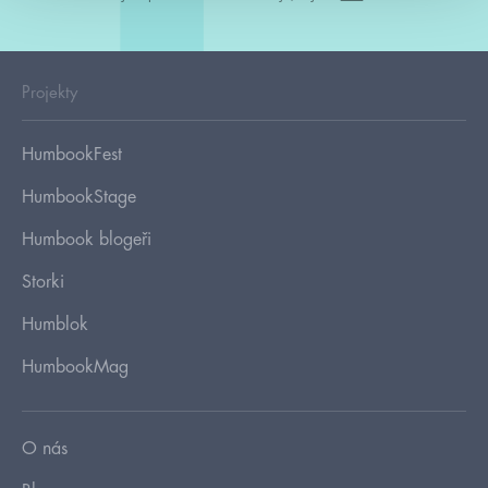
Projekty
HumbookFest
HumbookStage
Humbook blogeři
Storki
Humblok
HumbookMag
O nás