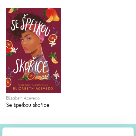
Elizabeth Acevedo
Se špetkou skořice