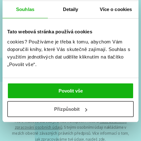
#HumbookNews
Souhlas
Detaily
Více o cookies
Vše kolem #youngadult každý měsíc rovnou do mailu!
Nové knihy, co se chystá, kvízy, soutěže, autoři, filmové
Tato webová stránka používá cookies
a seriálové adaptace a další.
cookies?
Používáme je třeba k tomu, abychom Vám
doporučili knihy, které Vás skutečně zajímají.
Souhlas s
využitím jednotlivých dat udělíte kliknutím na tlačítko
„Povolit vše“.
Povolit vše
Souhlasím s
podmínkami zpracování osobních údajů
Přizpůsobit
Tvá e-mailová adresa je u nás v bezpečí. Přečti si
naše podmínky
zpracování osobních údajů
. S tvými osobními údaji nakládáme v
mezích obecně závazných právních předpisů. Více informací o tom,
jak zpracováváme tvé údaje, najdeš
zde
.