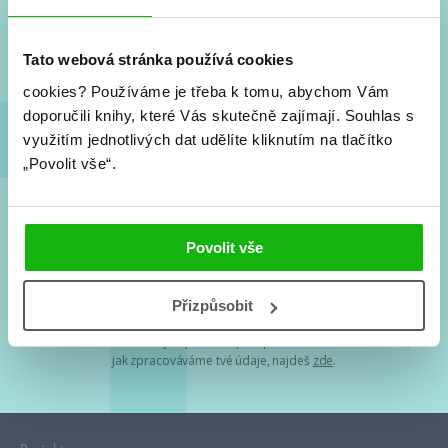
Nové knihy, co se chystá, kvízy, soutěže, autoři, filmové
a seriálové adaptace a další.
Tato webová stránka používá cookies
cookies?
Používáme je třeba k tomu, abychom Vám
doporučili knihy, které Vás skutečně zajímají.
Souhlas s
využitím jednotlivých dat udělíte kliknutím na tlačítko
„Povolit vše“.
Souhlasím s
podmínkami zpracování osobních údajů
Povolit vše
Tvá e-mailová adresa je u nás v bezpečí. Přečti si
naše podmínky
Přizpůsobit
zpracování osobních údajů
. S tvými osobními údaji nakládáme v
mezích obecně závazných právních předpisů. Více informací o tom,
jak zpracováváme tvé údaje, najdeš
zde
.