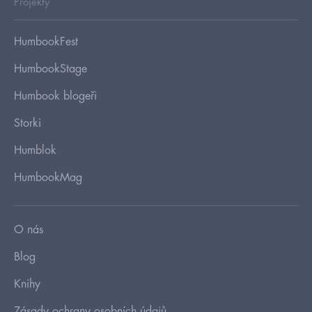
Projekty
HumbookFest
HumbookStage
Humbook blogeři
Storki
Humblok
HumbookMag
O nás
Blog
Knihy
Zásady ochrany osobních údajů