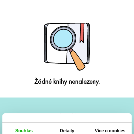
Žádné knihy nenalezeny.
#HumbookNews
Vše kolem #youngadult každý měsíc rovnou do mailu!
Souhlas
Detaily
Více o cookies