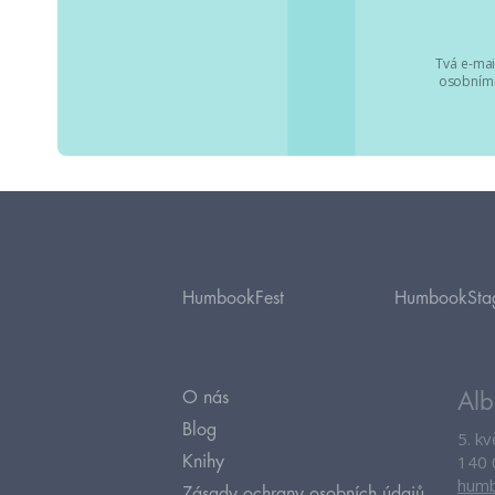
Tvá e-mai
osobními
HumbookFest
HumbookSta
O nás
Alb
Blog
5. k
140 
Knihy
humb
Zásady ochrany osobních údajů