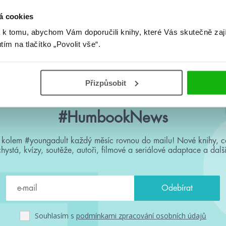
á cookies
 k tomu, abychom Vám doporučili knihy, které Vás skutečně zaj
Žádné knihy nenalezeny.
utím na tlačítko „Povolit vše“.
Přizpůsobit
#HumbookNews
 kolem #youngadult každý měsíc rovnou do mailu! Nové knihy, c
chystá, kvízy, soutěže, autoři, filmové a seriálové adaptace a další
Souhlasím s
podmínkami zpracování osobních údajů