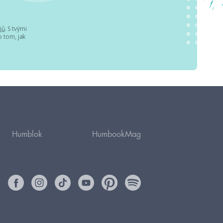
jů
. S tvými
 tom, jak
Humblok
HumbookMag