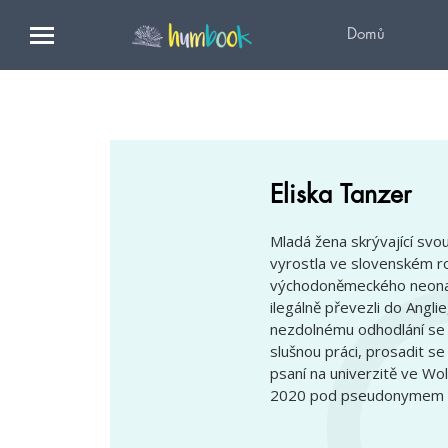
Domů
Eliska Tanzer
Mladá žena skrývající svou
vyrostla ve slovenském r
východoněmeckého neonacis
ilegálně převezli do Anglie
nezdolnému odhodlání se ji
slušnou práci, prosadit se
psaní na univerzitě ve W
2020 pod pseudonymem Eliš