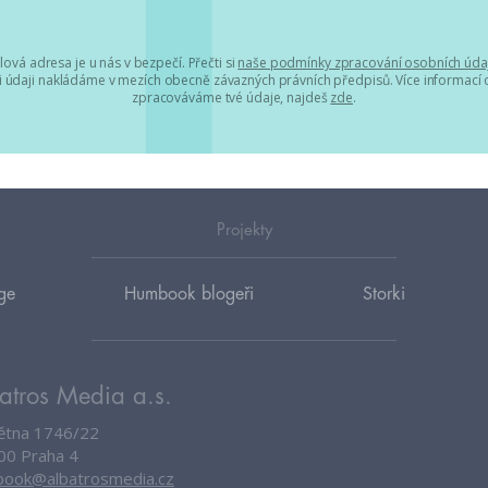
lová adresa je u nás v bezpečí. Přečti si
naše podmínky zpracování osobních úda
 údaji nakládáme v mezích obecně závazných právních předpisů. Více informací o
zpracováváme tvé údaje, najdeš
zde
.
Projekty
ge
Humbook blogeři
Storki
atros Media a.s.
větna 1746/22
00 Praha 4
ook@albatrosmedia.cz