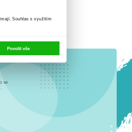
ímají.
Souhlas s využitím
Povolit vše
o se
.