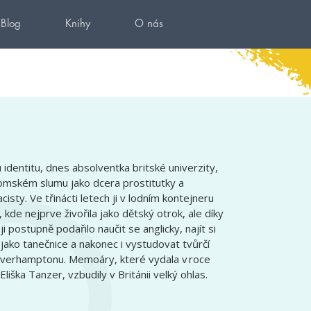
Blog
Knihy
O nás
 identitu, dnes absolventka britské univerzity,
omském slumu jako dcera prostitutky a
ty. Ve třinácti letech ji v lodním kontejneru
, kde nejprve živořila jako dětský otrok, ale díky
 postupně podařilo naučit se anglicky, najít si
 jako tanečnice a nakonec i vystudovat tvůrčí
olverhamptonu. Memoáry, které vydala v roce
ka Tanzer, vzbudily v Británii velký ohlas.