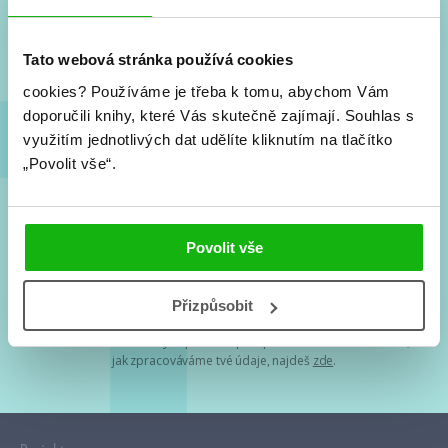
Nové knihy, co se chystá, kvízy, soutěže, autoři, filmové
a seriálové adaptace a další.
Tato webová stránka používá cookies
cookies?
Používáme je třeba k tomu, abychom Vám
doporučili knihy, které Vás skutečně zajímají.
Souhlas s
využitím jednotlivých dat udělíte kliknutím na tlačítko
„Povolit vše“.
Souhlasím s
podmínkami zpracování osobních údajů
Povolit vše
Tvá e-mailová adresa je u nás v bezpečí. Přečti si
naše podmínky
Přizpůsobit
zpracování osobních údajů
. S tvými osobními údaji nakládáme v
mezích obecně závazných právních předpisů. Více informací o tom,
jak zpracováváme tvé údaje, najdeš
zde
.