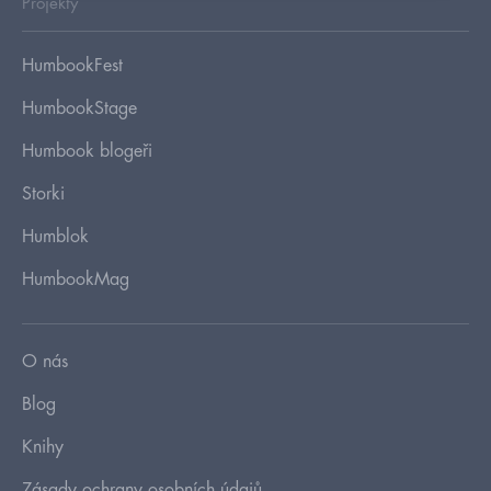
Projekty
HumbookFest
HumbookStage
Humbook blogeři
Storki
Humblok
HumbookMag
O nás
Blog
Knihy
Zásady ochrany osobních údajů