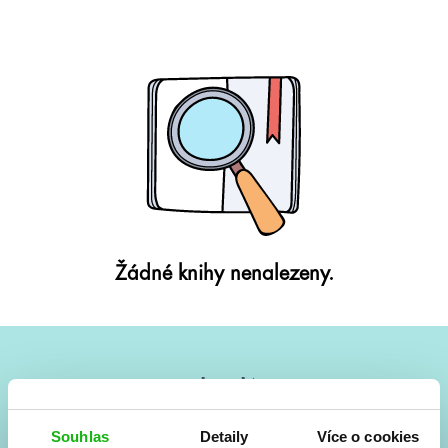
Žádné knihy nenalezeny.
#HumbookNews
Vše kolem #youngadult každý měsíc rovnou do mailu!
Souhlas
Detaily
Více o cookies