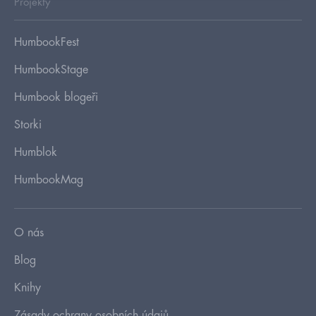
Projekty
HumbookFest
HumbookStage
Humbook blogeři
Storki
Humblok
HumbookMag
O nás
Blog
Knihy
Zásady ochrany osobních údajů