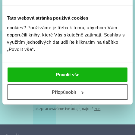
Nové knihy, co se chystá, kvízy, soutěže, autoři, filmové
a seriálové adaptace a další.
Tato webová stránka používá cookies
cookies?
Používáme je třeba k tomu, abychom Vám
doporučili knihy, které Vás skutečně zajímají.
Souhlas s
využitím jednotlivých dat udělíte kliknutím na tlačítko
„Povolit vše“.
Souhlasím s
podmínkami zpracování osobních údajů
Povolit vše
Tvá e-mailová adresa je u nás v bezpečí. Přečti si
naše podmínky
Přizpůsobit
zpracování osobních údajů
. S tvými osobními údaji nakládáme v
mezích obecně závazných právních předpisů. Více informací o tom,
jak zpracováváme tvé údaje, najdeš
zde
.