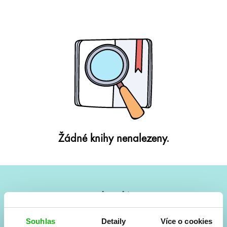
Žádné knihy nenalezeny.
#HumbookNews
Vše kolem #youngadult každý měsíc rovnou do mailu!
Souhlas
Detaily
Více o cookies