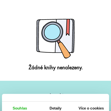
Žádné knihy nenalezeny.
#HumbookNews
Vše kolem #youngadult každý měsíc rovnou do mailu!
Souhlas
Detaily
Více o cookies