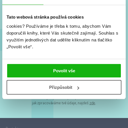
Nové knihy, co se chystá, kvízy, soutěže, autoři, filmové
a seriálové adaptace a další.
Tato webová stránka používá cookies
cookies?
Používáme je třeba k tomu, abychom Vám
doporučili knihy, které Vás skutečně zajímají.
Souhlas s
využitím jednotlivých dat udělíte kliknutím na tlačítko
„Povolit vše“.
Souhlasím s
podmínkami zpracování osobních údajů
Povolit vše
Tvá e-mailová adresa je u nás v bezpečí. Přečti si
naše podmínky
Přizpůsobit
zpracování osobních údajů
. S tvými osobními údaji nakládáme v
mezích obecně závazných právních předpisů. Více informací o tom,
jak zpracováváme tvé údaje, najdeš
zde
.