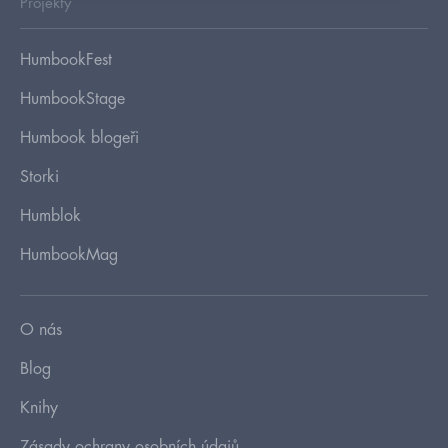
Projekty
HumbookFest
HumbookStage
Humbook blogeři
Storki
Humblok
HumbookMag
O nás
Blog
Knihy
Zásady ochrany osobních údajů