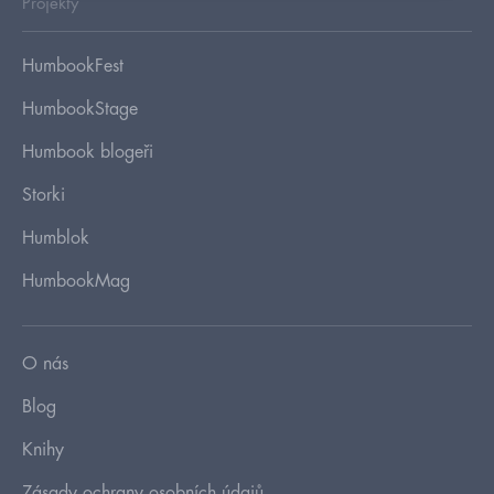
Projekty
HumbookFest
HumbookStage
Humbook blogeři
Storki
Humblok
HumbookMag
O nás
Blog
Knihy
Zásady ochrany osobních údajů