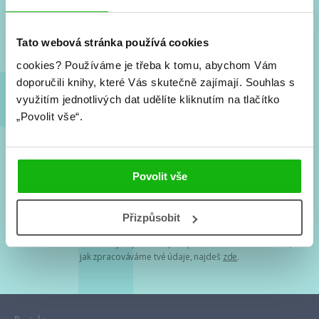
Nové knihy, co se chystá, kvízy, soutěže, autoři, filmové
a seriálové adaptace a další.
Tato webová stránka používá cookies
cookies?
Používáme je třeba k tomu, abychom Vám
doporučili knihy, které Vás skutečně zajímají.
Souhlas s
využitím jednotlivých dat udělíte kliknutím na tlačítko
„Povolit vše“.
Souhlasím s
podmínkami zpracování osobních údajů
Povolit vše
Tvá e-mailová adresa je u nás v bezpečí. Přečti si
naše podmínky
Přizpůsobit
zpracování osobních údajů
. S tvými osobními údaji nakládáme v
mezích obecně závazných právních předpisů. Více informací o tom,
jak zpracováváme tvé údaje, najdeš
zde
.