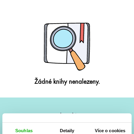
Žádné knihy nenalezeny.
#HumbookNews
Vše kolem #youngadult každý měsíc rovnou do mailu!
Souhlas
Detaily
Více o cookies