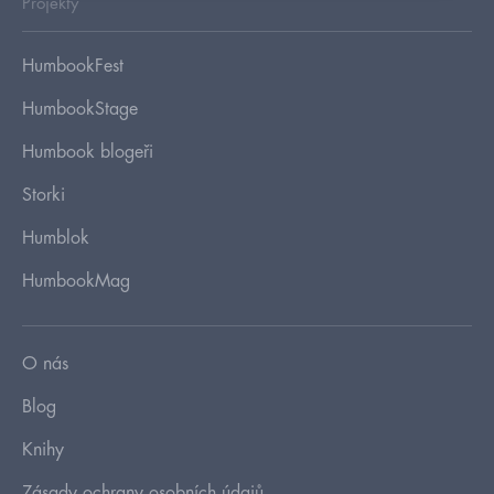
Projekty
HumbookFest
HumbookStage
Humbook blogeři
Storki
Humblok
HumbookMag
O nás
Blog
Knihy
Zásady ochrany osobních údajů