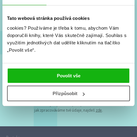
Nové knihy, co se chystá, kvízy, soutěže, autoři, filmové
a seriálové adaptace a další.
Tato webová stránka používá cookies
cookies?
Používáme je třeba k tomu, abychom Vám
doporučili knihy, které Vás skutečně zajímají.
Souhlas s
využitím jednotlivých dat udělíte kliknutím na tlačítko
„Povolit vše“.
Souhlasím s
podmínkami zpracování osobních údajů
Povolit vše
Tvá e-mailová adresa je u nás v bezpečí. Přečti si
naše podmínky
Přizpůsobit
zpracování osobních údajů
. S tvými osobními údaji nakládáme v
mezích obecně závazných právních předpisů. Více informací o tom,
jak zpracováváme tvé údaje, najdeš
zde
.