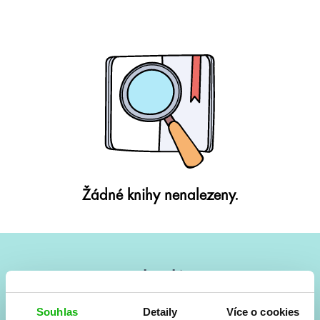
Žádné knihy nenalezeny.
#HumbookNews
Vše kolem #youngadult každý měsíc rovnou do mailu!
Souhlas
Detaily
Více o cookies