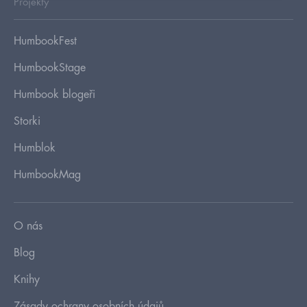
Projekty
HumbookFest
HumbookStage
Humbook blogeři
Storki
Humblok
HumbookMag
O nás
Blog
Knihy
Zásady ochrany osobních údajů