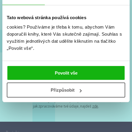
Nové knihy, co se chystá, kvízy, soutěže, autoři, filmové
a seriálové adaptace a další.
Tato webová stránka používá cookies
cookies?
Používáme je třeba k tomu, abychom Vám
doporučili knihy, které Vás skutečně zajímají.
Souhlas s
využitím jednotlivých dat udělíte kliknutím na tlačítko
„Povolit vše“.
Souhlasím s
podmínkami zpracování osobních údajů
Povolit vše
Tvá e-mailová adresa je u nás v bezpečí. Přečti si
naše podmínky
Přizpůsobit
zpracování osobních údajů
. S tvými osobními údaji nakládáme v
mezích obecně závazných právních předpisů. Více informací o tom,
jak zpracováváme tvé údaje, najdeš
zde
.