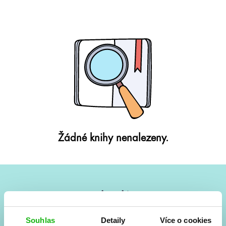
Žádné knihy nenalezeny.
#HumbookNews
Vše kolem #youngadult každý měsíc rovnou do mailu!
Souhlas
Detaily
Více o cookies