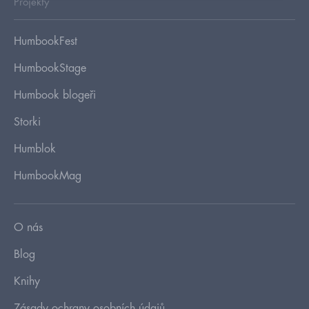
Projekty
HumbookFest
HumbookStage
Humbook blogeři
Storki
Humblok
HumbookMag
O nás
Blog
Knihy
Zásady ochrany osobních údajů