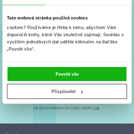
Nové knihy, co se chystá, kvízy, soutěže, autoři, filmové
a seriálové adaptace a další.
Tato webová stránka používá cookies
cookies?
Používáme je třeba k tomu, abychom Vám
doporučili knihy, které Vás skutečně zajímají.
Souhlas s
využitím jednotlivých dat udělíte kliknutím na tlačítko
„Povolit vše“.
Souhlasím s
podmínkami zpracování osobních údajů
Povolit vše
Tvá e-mailová adresa je u nás v bezpečí. Přečti si
naše podmínky
Přizpůsobit
zpracování osobních údajů
. S tvými osobními údaji nakládáme v
mezích obecně závazných právních předpisů. Více informací o tom,
jak zpracováváme tvé údaje, najdeš
zde
.