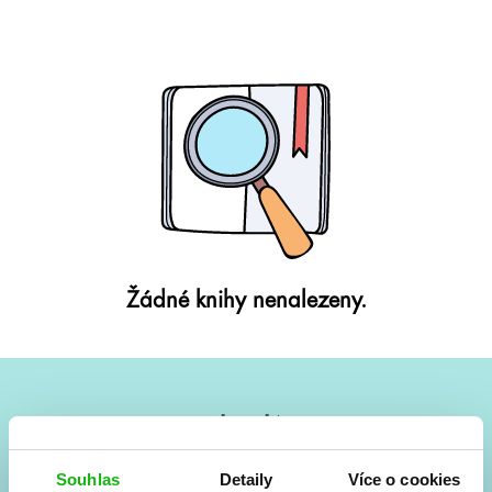
Žádné knihy nenalezeny.
#HumbookNews
Vše kolem #youngadult každý měsíc rovnou do mailu!
Souhlas
Detaily
Více o cookies