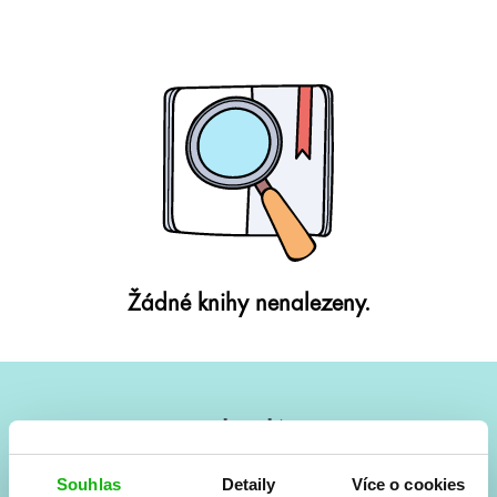
Žádné knihy nenalezeny.
#HumbookNews
Vše kolem #youngadult každý měsíc rovnou do mailu!
Souhlas
Detaily
Více o cookies