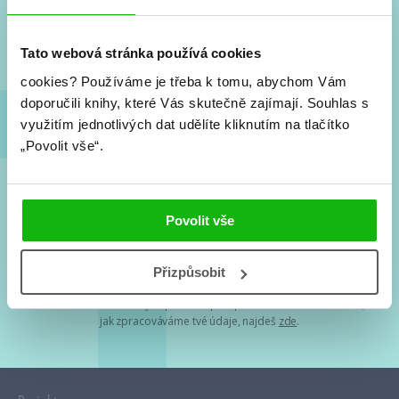
Nové knihy, co se chystá, kvízy, soutěže, autoři, filmové
a seriálové adaptace a další.
Tato webová stránka používá cookies
cookies?
Používáme je třeba k tomu, abychom Vám
doporučili knihy, které Vás skutečně zajímají.
Souhlas s
využitím jednotlivých dat udělíte kliknutím na tlačítko
„Povolit vše“.
Souhlasím s
podmínkami zpracování osobních údajů
Povolit vše
Tvá e-mailová adresa je u nás v bezpečí. Přečti si
naše podmínky
Přizpůsobit
zpracování osobních údajů
. S tvými osobními údaji nakládáme v
mezích obecně závazných právních předpisů. Více informací o tom,
jak zpracováváme tvé údaje, najdeš
zde
.