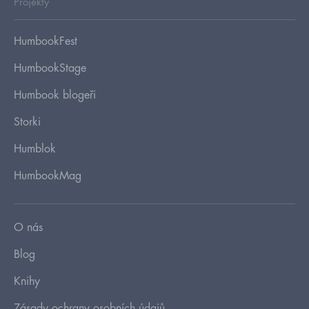
Projekty
HumbookFest
HumbookStage
Humbook blogeři
Storki
Humblok
HumbookMag
O nás
Blog
Knihy
Zásady ochrany osobních údajů