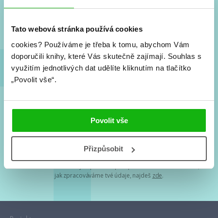
Nové knihy, co se chystá, kvízy, soutěže, autoři, filmové
a seriálové adaptace a další.
Tato webová stránka používá cookies
cookies?
Používáme je třeba k tomu, abychom Vám
doporučili knihy, které Vás skutečně zajímají.
Souhlas s
využitím jednotlivých dat udělíte kliknutím na tlačítko
„Povolit vše“.
Souhlasím s
podmínkami zpracování osobních údajů
Povolit vše
Tvá e-mailová adresa je u nás v bezpečí. Přečti si
naše podmínky
Přizpůsobit
zpracování osobních údajů
. S tvými osobními údaji nakládáme v
mezích obecně závazných právních předpisů. Více informací o tom,
jak zpracováváme tvé údaje, najdeš
zde
.