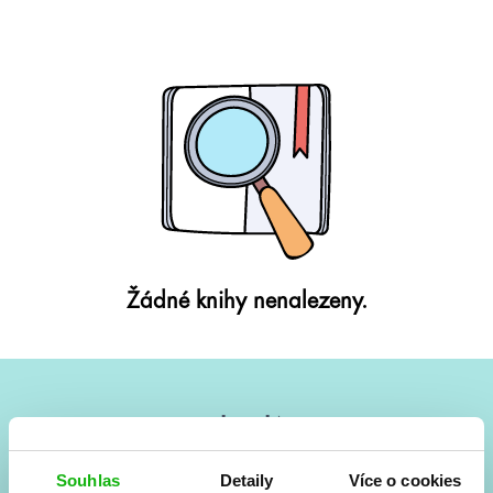
Žádné knihy nenalezeny.
#HumbookNews
Vše kolem #youngadult každý měsíc rovnou do mailu!
Souhlas
Detaily
Více o cookies