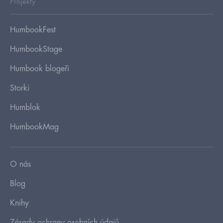
Projekty
HumbookFest
HumbookStage
Humbook blogeři
Storki
Humblok
HumbookMag
O nás
Blog
Knihy
Zásady ochrany osobních údajů