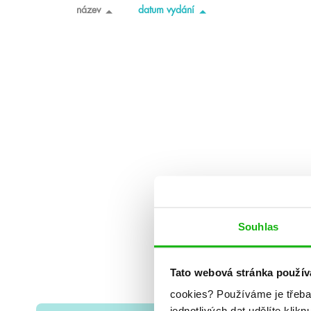
název
datum vydání
Souhlas
Tato webová stránka použív
cookies?
Používáme je třeba
jednotlivých dat udělíte klikn