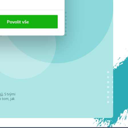
Povolit vše
o se
.
jů
. S tvými
 tom, jak