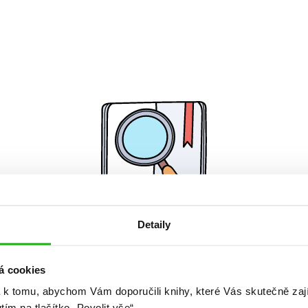
Detaily
Žádné knihy nenalezeny.
á cookies
 k tomu, abychom Vám doporučili knihy, které Vás skutečně zaj
utím na tlačítko „Povolit vše“.