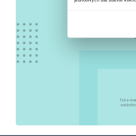
Vše
Tvá e-mai
osobními