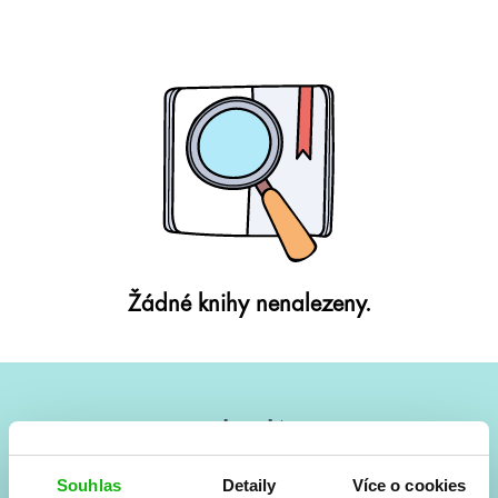
Žádné knihy nenalezeny.
#HumbookNews
Vše kolem #youngadult každý měsíc rovnou do mailu!
Souhlas
Detaily
Více o cookies