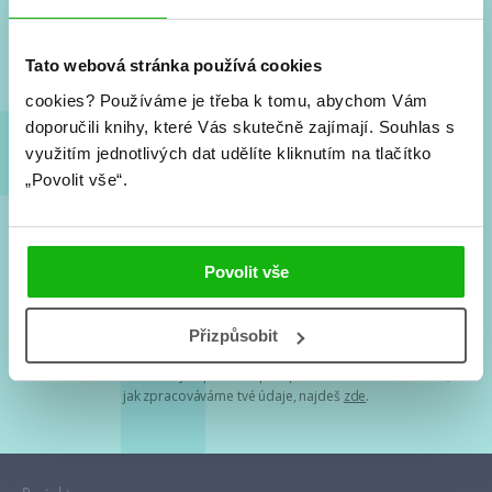
Nové knihy, co se chystá, kvízy, soutěže, autoři, filmové
a seriálové adaptace a další.
Tato webová stránka používá cookies
cookies?
Používáme je třeba k tomu, abychom Vám
doporučili knihy, které Vás skutečně zajímají.
Souhlas s
využitím jednotlivých dat udělíte kliknutím na tlačítko
„Povolit vše“.
Souhlasím s
podmínkami zpracování osobních údajů
Povolit vše
Tvá e-mailová adresa je u nás v bezpečí. Přečti si
naše podmínky
Přizpůsobit
zpracování osobních údajů
. S tvými osobními údaji nakládáme v
mezích obecně závazných právních předpisů. Více informací o tom,
jak zpracováváme tvé údaje, najdeš
zde
.