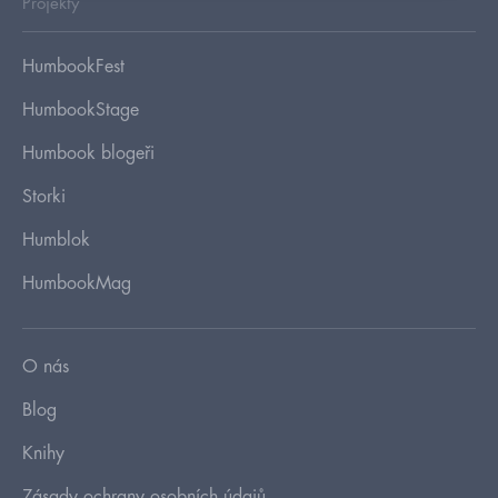
Projekty
HumbookFest
HumbookStage
Humbook blogeři
Storki
Humblok
HumbookMag
O nás
Blog
Knihy
Zásady ochrany osobních údajů