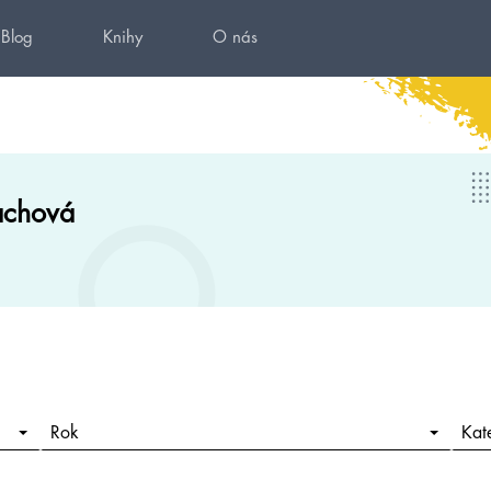
Blog
Knihy
O nás
chová
Rok
Kat