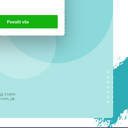
Povolit vše
o se
.
jů
. S tvými
 tom, jak