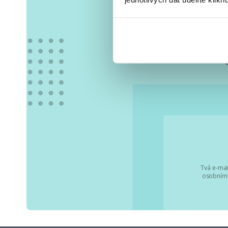
Vše
Tvá e-mai
osobními