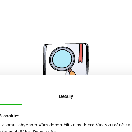
Detaily
Žádné knihy nenalezeny.
á cookies
 k tomu, abychom Vám doporučili knihy, které Vás skutečně zaj
utím na tlačítko „Povolit vše“.