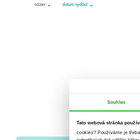
název
datum vydání
Souhlas
Tato webová stránka použív
cookies?
Používáme je třeba
jednotlivých dat udělíte klikn