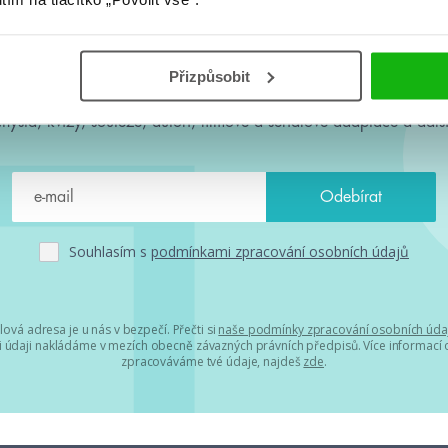
#HumbookNews
Přizpůsobit
 kolem #youngadult každý měsíc rovnou do mailu! Nové knihy, c
chystá, kvízy, soutěže, autoři, filmové a seriálové adaptace a další
Souhlasím s
podmínkami zpracování osobních údajů
lová adresa je u nás v bezpečí. Přečti si
naše podmínky zpracování osobních úda
 údaji nakládáme v mezích obecně závazných právních předpisů. Více informací o
zpracováváme tvé údaje, najdeš
zde
.