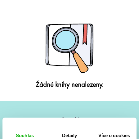
Žádné knihy nenalezeny.
#HumbookNews
Vše kolem #youngadult každý měsíc rovnou do mailu!
Souhlas
Detaily
Více o cookies