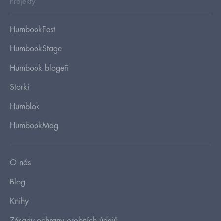
Projekty
HumbookFest
HumbookStage
Humbook blogeři
Storki
Humblok
HumbookMag
O nás
Blog
Knihy
Zásady ochrany osobních údajů