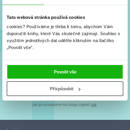
Nové knihy, co se chystá, kvízy, soutěže, autoři, filmové
a seriálové adaptace a další.
Tato webová stránka používá cookies
cookies?
Používáme je třeba k tomu, abychom Vám
doporučili knihy, které Vás skutečně zajímají.
Souhlas s
využitím jednotlivých dat udělíte kliknutím na tlačítko
„Povolit vše“.
Souhlasím s
podmínkami zpracování osobních údajů
Povolit vše
Tvá e-mailová adresa je u nás v bezpečí. Přečti si
naše podmínky
Přizpůsobit
zpracování osobních údajů
. S tvými osobními údaji nakládáme v
mezích obecně závazných právních předpisů. Více informací o tom,
jak zpracováváme tvé údaje, najdeš
zde
.