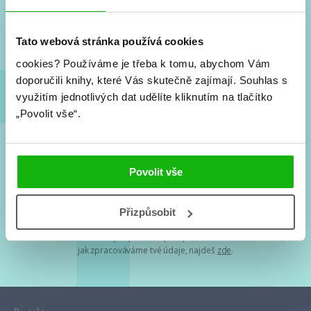
Nové knihy, co se chystá, kvízy, soutěže, autoři, filmové
a seriálové adaptace a další.
Tato webová stránka používá cookies
cookies?
Používáme je třeba k tomu, abychom Vám
doporučili knihy, které Vás skutečně zajímají.
Souhlas s
využitím jednotlivých dat udělíte kliknutím na tlačítko
„Povolit vše“.
Souhlasím s
podmínkami zpracování osobních údajů
Povolit vše
Tvá e-mailová adresa je u nás v bezpečí. Přečti si
naše podmínky
Přizpůsobit
zpracování osobních údajů
. S tvými osobními údaji nakládáme v
mezích obecně závazných právních předpisů. Více informací o tom,
jak zpracováváme tvé údaje, najdeš
zde
.