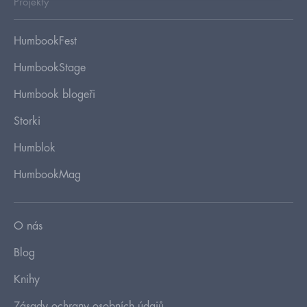
Projekty
HumbookFest
HumbookStage
Humbook blogeři
Storki
Humblok
HumbookMag
O nás
Blog
Knihy
Zásady ochrany osobních údajů