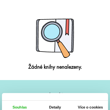
Žádné knihy nenalezeny.
#HumbookNews
Vše kolem #youngadult každý měsíc rovnou do mailu!
Souhlas
Detaily
Více o cookies