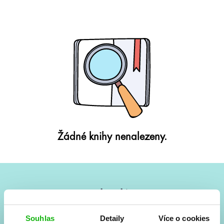
Žádné knihy nenalezeny.
#HumbookNews
Vše kolem #youngadult každý měsíc rovnou do mailu!
Souhlas
Detaily
Více o cookies