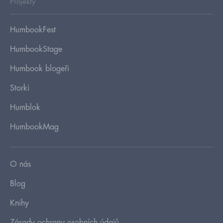
Projekty
HumbookFest
HumbookStage
Humbook blogeři
Storki
Humblok
HumbookMag
O nás
Blog
Knihy
Zásady ochrany osobních údajů