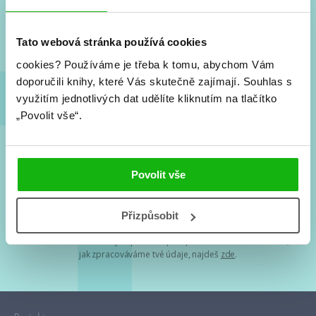
Nové knihy, co se chystá, kvízy, soutěže, autoři, filmové
a seriálové adaptace a další.
Tato webová stránka používá cookies
cookies?
Používáme je třeba k tomu, abychom Vám
doporučili knihy, které Vás skutečně zajímají.
Souhlas s
využitím jednotlivých dat udělíte kliknutím na tlačítko
„Povolit vše“.
Souhlasím s
podmínkami zpracování osobních údajů
Povolit vše
Tvá e-mailová adresa je u nás v bezpečí. Přečti si
naše podmínky
Přizpůsobit
zpracování osobních údajů
. S tvými osobními údaji nakládáme v
mezích obecně závazných právních předpisů. Více informací o tom,
jak zpracováváme tvé údaje, najdeš
zde
.