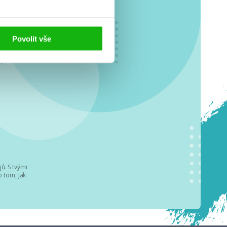
Povolit vše
o se
.
jů
. S tvými
 tom, jak