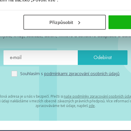
#HumbookNews
Přizpůsobit
 kolem #youngadult každý měsíc rovnou do mailu! Nové knihy, c
chystá, kvízy, soutěže, autoři, filmové a seriálové adaptace a další
Souhlasím s
podmínkami zpracování osobních údajů
lová adresa je u nás v bezpečí. Přečti si
naše podmínky zpracování osobních úda
 údaji nakládáme v mezích obecně závazných právních předpisů. Více informací o
zpracováváme tvé údaje, najdeš
zde
.