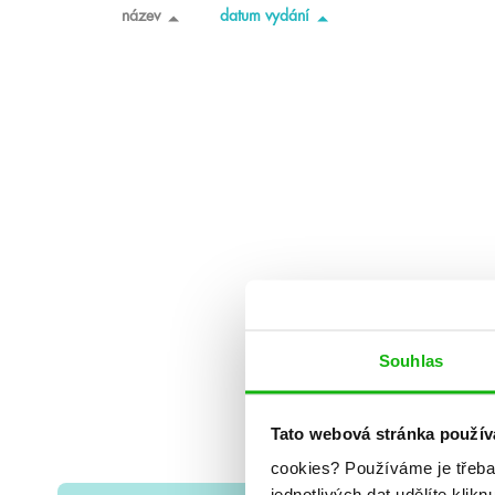
název
datum vydání
Souhlas
Tato webová stránka použív
cookies?
Používáme je třeba
jednotlivých dat udělíte klikn