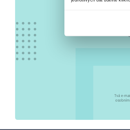
Vše
Tvá e-mai
osobními