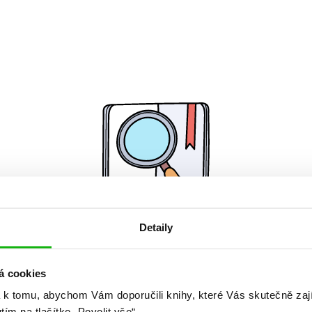
Detaily
Žádné knihy nenalezeny.
á cookies
 k tomu, abychom Vám doporučili knihy, které Vás skutečně zaj
utím na tlačítko „Povolit vše“.