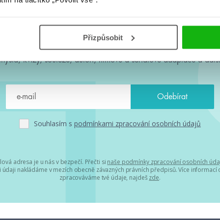
#HumbookNews
Přizpůsobit
 kolem #youngadult každý měsíc rovnou do mailu! Nové knihy, c
chystá, kvízy, soutěže, autoři, filmové a seriálové adaptace a další
Souhlasím s
podmínkami zpracování osobních údajů
lová adresa je u nás v bezpečí. Přečti si
naše podmínky zpracování osobních úda
 údaji nakládáme v mezích obecně závazných právních předpisů. Více informací o
zpracováváme tvé údaje, najdeš
zde
.