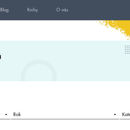
Blog
Knihy
O nás
á
Rok
Kat