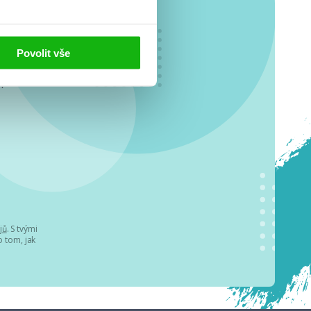
Povolit vše
o se
.
jů
. S tvými
 tom, jak