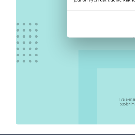
Vše
Tvá e-mai
osobními