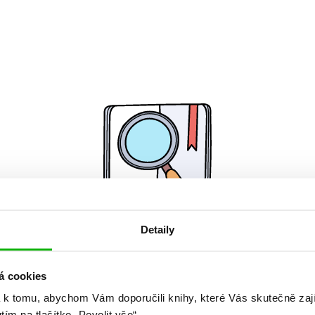
Detaily
Žádné knihy nenalezeny.
á cookies
 k tomu, abychom Vám doporučili knihy, které Vás skutečně zaj
utím na tlačítko „Povolit vše“.