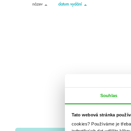
název
datum vydání
Souhlas
Tato webová stránka použív
cookies?
Používáme je třeba
jednotlivých dat udělíte klikn