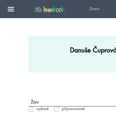
Domů
Danuše Čuprov
Žánr
vydané
připravované