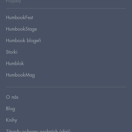
Projekty
HumbookFest
HumbookStage
Humbook blogeři
Storki
Humblok
HumbookMag
O nás
Blog
Knihy
Zásady ochrany osobních údajů