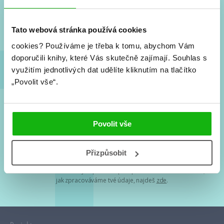
Nové knihy, co se chystá, kvízy, soutěže, autoři, filmové
a seriálové adaptace a další.
Tato webová stránka používá cookies
cookies?
Používáme je třeba k tomu, abychom Vám
doporučili knihy, které Vás skutečně zajímají.
Souhlas s
využitím jednotlivých dat udělíte kliknutím na tlačítko
„Povolit vše“.
Souhlasím s
podmínkami zpracování osobních údajů
Povolit vše
Tvá e-mailová adresa je u nás v bezpečí. Přečti si
naše podmínky
Přizpůsobit
zpracování osobních údajů
. S tvými osobními údaji nakládáme v
mezích obecně závazných právních předpisů. Více informací o tom,
jak zpracováváme tvé údaje, najdeš
zde
.