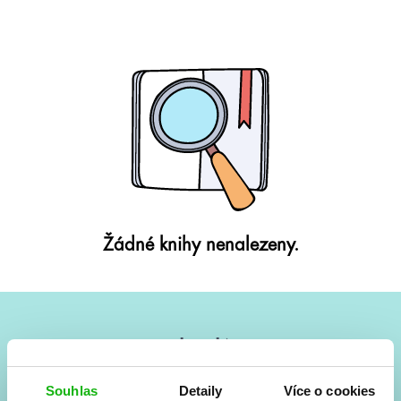
Žádné knihy nenalezeny.
#HumbookNews
Vše kolem #youngadult každý měsíc rovnou do mailu!
Souhlas
Detaily
Více o cookies