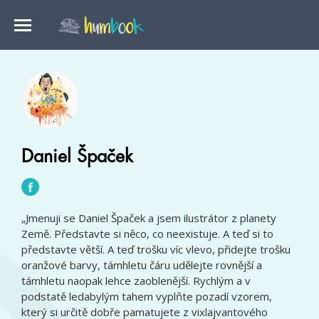
Daniel Špaček
„Jmenuji se Daniel Špaček a jsem ilustrátor z planety
Země. Představte si něco, co neexistuje. A teď si to
představte větší. A teď trošku víc vlevo, přidejte trošku
oranžové barvy, támhletu čáru udělejte rovnější a
támhletu naopak lehce zaoblenější. Rychlým a v
podstatě ledabylým tahem vyplňte pozadí vzorem,
který si určitě dobře pamatujete z vixlajvantového