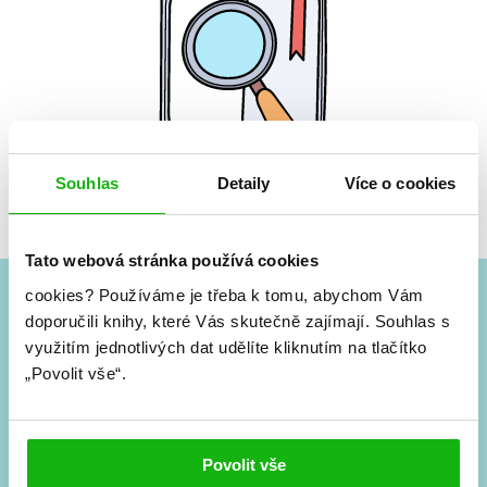
Souhlas
Detaily
Více o cookies
Žádné knihy nenalezeny.
Tato webová stránka používá cookies
cookies?
Používáme je třeba k tomu, abychom Vám
doporučili knihy, které Vás skutečně zajímají.
Souhlas s
#HumbookNews
využitím jednotlivých dat udělíte kliknutím na tlačítko
„Povolit vše“.
Vše kolem #youngadult každý měsíc rovnou do mailu!
Nové knihy, co se chystá, kvízy, soutěže, autoři, filmové
a seriálové adaptace a další.
Povolit vše