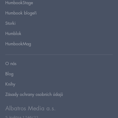
HumbookStage
Humbook blogeři
Storki
Humblok
HumbookMag
O nás
Blog
Knihy
Zásady ochrany osobních údajů
Albatros Media a.s.
5. května 1746/22