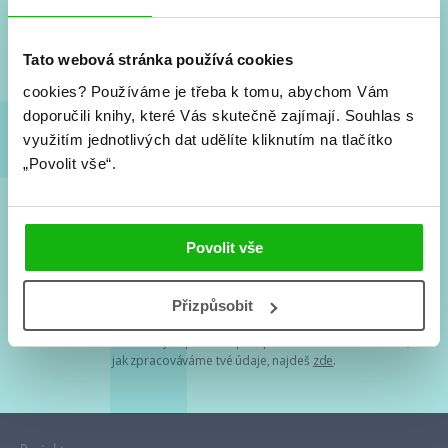
Nové knihy, co se chystá, kvízy, soutěže, autoři, filmové
a seriálové adaptace a další.
Tato webová stránka používá cookies
cookies?
Používáme je třeba k tomu, abychom Vám
doporučili knihy, které Vás skutečně zajímají.
Souhlas s
využitím jednotlivých dat udělíte kliknutím na tlačítko
„Povolit vše“.
Souhlasím s
podmínkami zpracování osobních údajů
Povolit vše
Tvá e-mailová adresa je u nás v bezpečí. Přečti si
naše podmínky
Přizpůsobit
zpracování osobních údajů
. S tvými osobními údaji nakládáme v
mezích obecně závazných právních předpisů. Více informací o tom,
jak zpracováváme tvé údaje, najdeš
zde
.