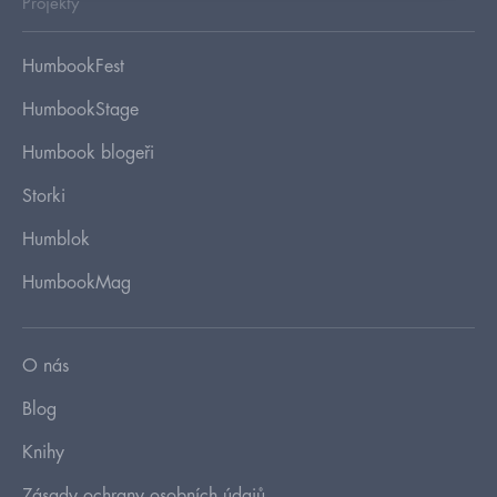
Projekty
HumbookFest
HumbookStage
Humbook blogeři
Storki
Humblok
HumbookMag
O nás
Blog
Knihy
Zásady ochrany osobních údajů