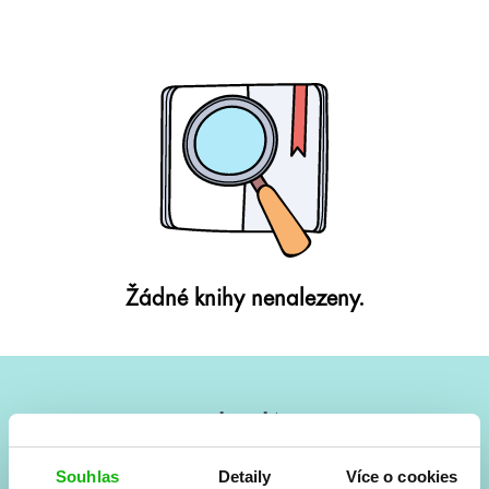
Žádné knihy nenalezeny.
#HumbookNews
Vše kolem #youngadult každý měsíc rovnou do mailu!
Souhlas
Detaily
Více o cookies