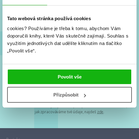
Nové knihy, co se chystá, kvízy, soutěže, autoři, filmové
a seriálové adaptace a další.
Tato webová stránka používá cookies
cookies?
Používáme je třeba k tomu, abychom Vám
doporučili knihy, které Vás skutečně zajímají.
Souhlas s
využitím jednotlivých dat udělíte kliknutím na tlačítko
„Povolit vše“.
Souhlasím s
podmínkami zpracování osobních údajů
Povolit vše
Tvá e-mailová adresa je u nás v bezpečí. Přečti si
naše podmínky
Přizpůsobit
zpracování osobních údajů
. S tvými osobními údaji nakládáme v
mezích obecně závazných právních předpisů. Více informací o tom,
jak zpracováváme tvé údaje, najdeš
zde
.