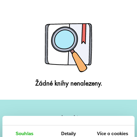
Žádné knihy nenalezeny.
#HumbookNews
Vše kolem #youngadult každý měsíc rovnou do mailu!
Souhlas
Detaily
Více o cookies