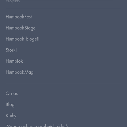
Projekty
HumbookFest
HumbookStage
Humbook blogeři
Storki
Humblok
HumbookMag
O nás
Blog
Knihy
Zásady ochrany osobních údajů