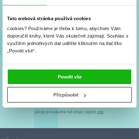
Nové knihy, co se chystá, kvízy, soutěže, autoři, filmové
a seriálové adaptace a další.
Tato webová stránka používá cookies
cookies?
Používáme je třeba k tomu, abychom Vám
doporučili knihy, které Vás skutečně zajímají.
Souhlas s
využitím jednotlivých dat udělíte kliknutím na tlačítko
„Povolit vše“.
Souhlasím s
podmínkami zpracování osobních údajů
Povolit vše
Tvá e-mailová adresa je u nás v bezpečí. Přečti si
naše podmínky
Přizpůsobit
zpracování osobních údajů
. S tvými osobními údaji nakládáme v
mezích obecně závazných právních předpisů. Více informací o tom,
jak zpracováváme tvé údaje, najdeš
zde
.