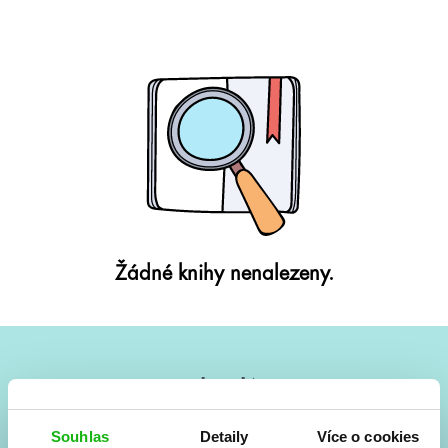
Žádné knihy nenalezeny.
#HumbookNews
Vše kolem #youngadult každý měsíc rovnou do mailu!
Souhlas
Detaily
Více o cookies