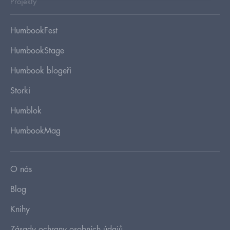
Projekty
HumbookFest
HumbookStage
Humbook blogeři
Storki
Humblok
HumbookMag
O nás
Blog
Knihy
Zásady ochrany osobních údajů