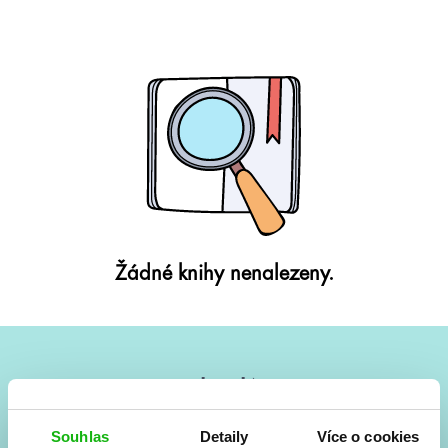
Žádné knihy nenalezeny.
#HumbookNews
Vše kolem #youngadult každý měsíc rovnou do mailu!
Souhlas
Detaily
Více o cookies