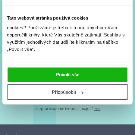
Nové knihy, co se chystá, kvízy, soutěže, autoři, filmové
a seriálové adaptace a další.
Tato webová stránka používá cookies
cookies?
Používáme je třeba k tomu, abychom Vám
doporučili knihy, které Vás skutečně zajímají.
Souhlas s
využitím jednotlivých dat udělíte kliknutím na tlačítko
„Povolit vše“.
Souhlasím s
podmínkami zpracování osobních údajů
Povolit vše
Tvá e-mailová adresa je u nás v bezpečí. Přečti si
naše podmínky
Přizpůsobit
zpracování osobních údajů
. S tvými osobními údaji nakládáme v
mezích obecně závazných právních předpisů. Více informací o tom,
jak zpracováváme tvé údaje, najdeš
zde
.