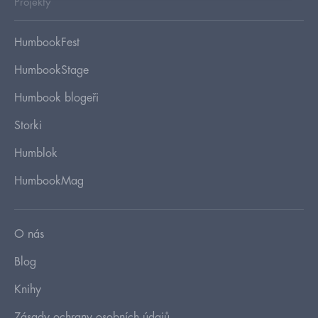
Projekty
HumbookFest
HumbookStage
Humbook blogeři
Storki
Humblok
HumbookMag
O nás
Blog
Knihy
Zásady ochrany osobních údajů