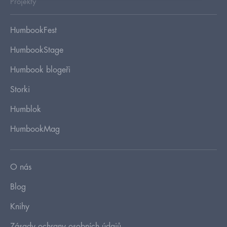
Projekty
HumbookFest
HumbookStage
Humbook blogeři
Storki
Humblok
HumbookMag
O nás
Blog
Knihy
Zásady ochrany osobních údajů