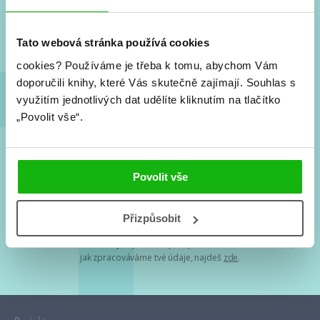
Nové knihy, co se chystá, kvízy, soutěže, autoři, filmové
a seriálové adaptace a další.
Tato webová stránka používá cookies
cookies?
Používáme je třeba k tomu, abychom Vám
doporučili knihy, které Vás skutečně zajímají.
Souhlas s
využitím jednotlivých dat udělíte kliknutím na tlačítko
„Povolit vše“.
Souhlasím s
podmínkami zpracování osobních údajů
Povolit vše
Tvá e-mailová adresa je u nás v bezpečí. Přečti si
naše podmínky
Přizpůsobit
zpracování osobních údajů
. S tvými osobními údaji nakládáme v
mezích obecně závazných právních předpisů. Více informací o tom,
jak zpracováváme tvé údaje, najdeš
zde
.