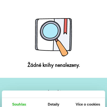
Žádné knihy nenalezeny.
#HumbookNews
Vše kolem #youngadult každý měsíc rovnou do mailu!
Souhlas
Detaily
Více o cookies