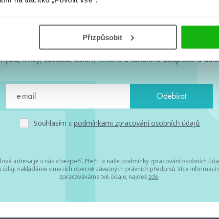
#HumbookNews
Přizpůsobit
 kolem #youngadult každý měsíc rovnou do mailu! Nové knihy, c
chystá, kvízy, soutěže, autoři, filmové a seriálové adaptace a další
Souhlasím s
podmínkami zpracování osobních údajů
lová adresa je u nás v bezpečí. Přečti si
naše podmínky zpracování osobních úda
 údaji nakládáme v mezích obecně závazných právních předpisů. Více informací o
zpracováváme tvé údaje, najdeš
zde
.