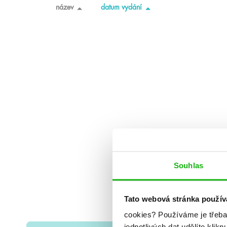
název
datum vydání
Souhlas
Tato webová stránka použív
cookies?
Používáme je třeba
jednotlivých dat udělíte klikn