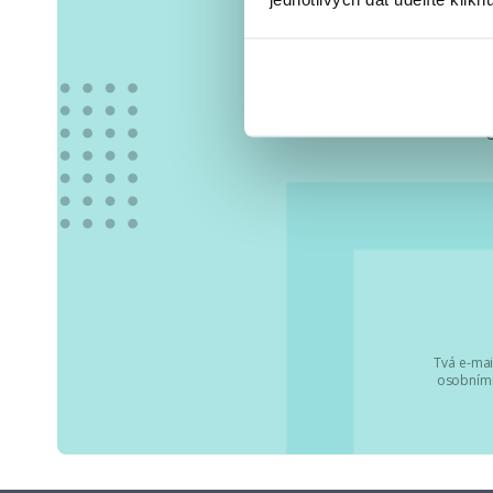
Vše
Tvá e-mai
osobními