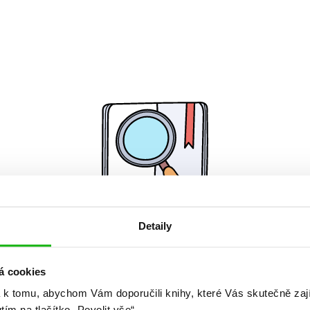
Detaily
Žádné knihy nenalezeny.
á cookies
 k tomu, abychom Vám doporučili knihy, které Vás skutečně zaj
utím na tlačítko „Povolit vše“.