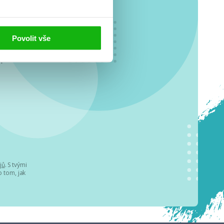
Povolit vše
o se
.
jů
. S tvými
 tom, jak