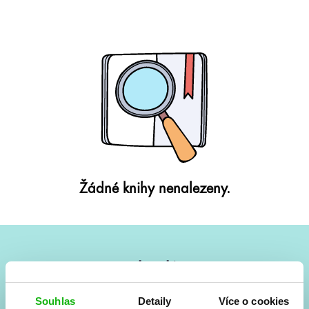
Žádné knihy nenalezeny.
#HumbookNews
Vše kolem #youngadult každý měsíc rovnou do mailu!
Souhlas
Detaily
Více o cookies