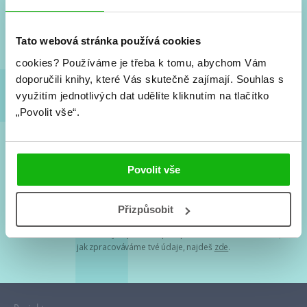
Nové knihy, co se chystá, kvízy, soutěže, autoři, filmové
a seriálové adaptace a další.
Tato webová stránka používá cookies
cookies?
Používáme je třeba k tomu, abychom Vám
doporučili knihy, které Vás skutečně zajímají.
Souhlas s
využitím jednotlivých dat udělíte kliknutím na tlačítko
„Povolit vše“.
Souhlasím s
podmínkami zpracování osobních údajů
Povolit vše
Tvá e-mailová adresa je u nás v bezpečí. Přečti si
naše podmínky
Přizpůsobit
zpracování osobních údajů
. S tvými osobními údaji nakládáme v
mezích obecně závazných právních předpisů. Více informací o tom,
jak zpracováváme tvé údaje, najdeš
zde
.