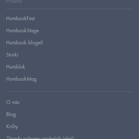
Projekty
HumbookFest
HumbookStage
Humbook blogeři
Storki
Humblok
HumbookMag
O nás
Blog
Knihy
Zásady ochrany osobních údajů