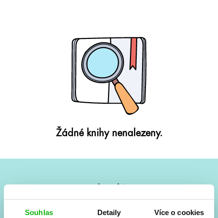
Žádné knihy nenalezeny.
#HumbookNews
Vše kolem #youngadult každý měsíc rovnou do mailu!
Souhlas
Detaily
Více o cookies