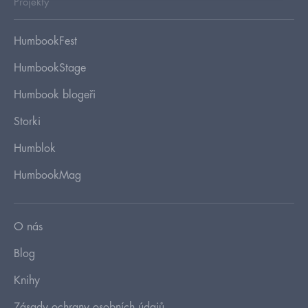
Projekty
HumbookFest
HumbookStage
Humbook blogeři
Storki
Humblok
HumbookMag
O nás
Blog
Knihy
Zásady ochrany osobních údajů