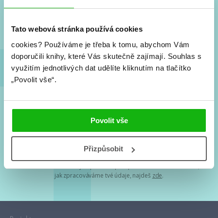
Nové knihy, co se chystá, kvízy, soutěže, autoři, filmové
a seriálové adaptace a další.
Tato webová stránka používá cookies
cookies?
Používáme je třeba k tomu, abychom Vám
doporučili knihy, které Vás skutečně zajímají.
Souhlas s
využitím jednotlivých dat udělíte kliknutím na tlačítko
„Povolit vše“.
Souhlasím s
podmínkami zpracování osobních údajů
Povolit vše
Tvá e-mailová adresa je u nás v bezpečí. Přečti si
naše podmínky
Přizpůsobit
zpracování osobních údajů
. S tvými osobními údaji nakládáme v
mezích obecně závazných právních předpisů. Více informací o tom,
jak zpracováváme tvé údaje, najdeš
zde
.