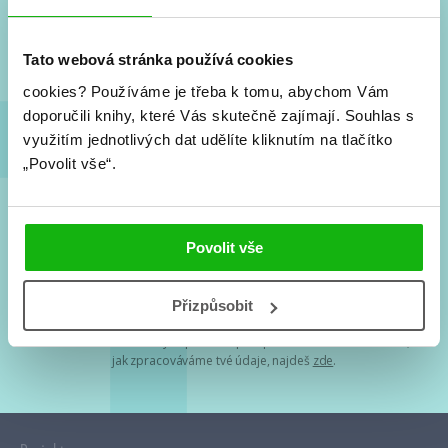
Nové knihy, co se chystá, kvízy, soutěže, autoři, filmové
a seriálové adaptace a další.
Tato webová stránka používá cookies
cookies?
Používáme je třeba k tomu, abychom Vám
doporučili knihy, které Vás skutečně zajímají.
Souhlas s
využitím jednotlivých dat udělíte kliknutím na tlačítko
„Povolit vše“.
Souhlasím s
podmínkami zpracování osobních údajů
Povolit vše
Tvá e-mailová adresa je u nás v bezpečí. Přečti si
naše podmínky
Přizpůsobit
zpracování osobních údajů
. S tvými osobními údaji nakládáme v
mezích obecně závazných právních předpisů. Více informací o tom,
jak zpracováváme tvé údaje, najdeš
zde
.