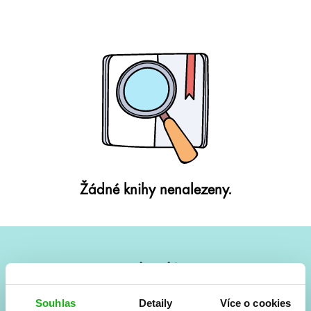
Žádné knihy nenalezeny.
#HumbookNews
Vše kolem #youngadult každý měsíc rovnou do mailu!
Souhlas
Detaily
Více o cookies