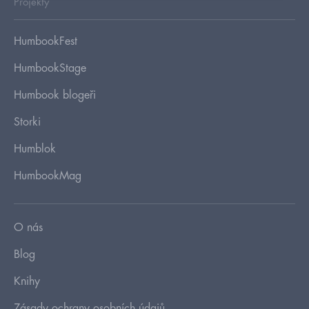
Projekty
HumbookFest
HumbookStage
Humbook blogeři
Storki
Humblok
HumbookMag
O nás
Blog
Knihy
Zásady ochrany osobních údajů