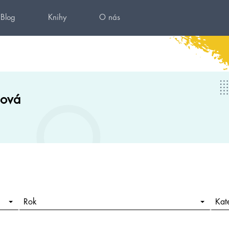
Blog
Knihy
O nás
lová
Rok
Kat