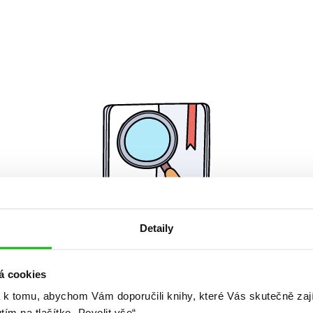
Detaily
Žádné knihy nenalezeny.
á cookies
 k tomu, abychom Vám doporučili knihy, které Vás skutečně zaj
utím na tlačítko „Povolit vše“.