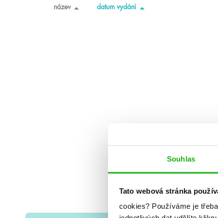
název
datum vydání
Souhlas
Tato webová stránka použív
cookies?
Používáme je třeba
jednotlivých dat udělíte klikn