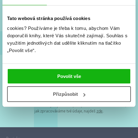
Nové knihy, co se chystá, kvízy, soutěže, autoři, filmové
a seriálové adaptace a další.
Tato webová stránka používá cookies
cookies?
Používáme je třeba k tomu, abychom Vám
doporučili knihy, které Vás skutečně zajímají.
Souhlas s
využitím jednotlivých dat udělíte kliknutím na tlačítko
„Povolit vše“.
Souhlasím s
podmínkami zpracování osobních údajů
Povolit vše
Tvá e-mailová adresa je u nás v bezpečí. Přečti si
naše podmínky
Přizpůsobit
zpracování osobních údajů
. S tvými osobními údaji nakládáme v
mezích obecně závazných právních předpisů. Více informací o tom,
jak zpracováváme tvé údaje, najdeš
zde
.