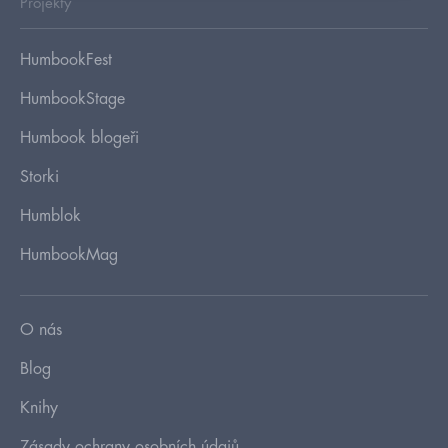
Projekty
HumbookFest
HumbookStage
Humbook blogeři
Storki
Humblok
HumbookMag
O nás
Blog
Knihy
Zásady ochrany osobních údajů