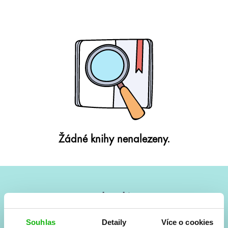
Žádné knihy nenalezeny.
#HumbookNews
Vše kolem #youngadult každý měsíc rovnou do mailu!
Souhlas
Detaily
Více o cookies