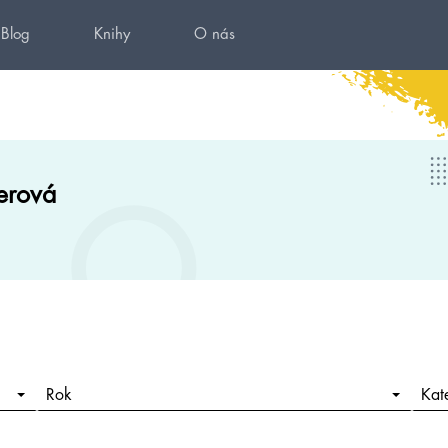
Blog
Knihy
O nás
erová
Rok
Kat