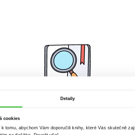
Detaily
Žádné knihy nenalezeny.
á cookies
 k tomu, abychom Vám doporučili knihy, které Vás skutečně zaj
utím na tlačítko „Povolit vše“.