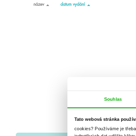
název
datum vydání
Souhlas
Tato webová stránka použív
cookies?
Používáme je třeba
jednotlivých dat udělíte klikn