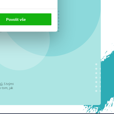
Povolit vše
o se
.
jů
. S tvými
 tom, jak