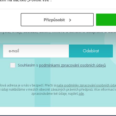
#HumbookNews
Přizpůsobit
 kolem #youngadult každý měsíc rovnou do mailu! Nové knihy, c
chystá, kvízy, soutěže, autoři, filmové a seriálové adaptace a další
Souhlasím s
podmínkami zpracování osobních údajů
lová adresa je u nás v bezpečí. Přečti si
naše podmínky zpracování osobních úda
 údaji nakládáme v mezích obecně závazných právních předpisů. Více informací o
zpracováváme tvé údaje, najdeš
zde
.