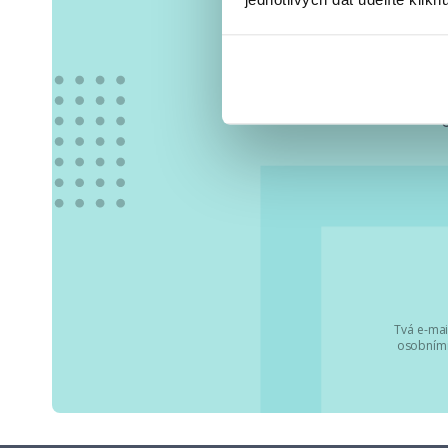
Vše
Tvá e-mai
osobními