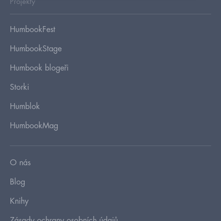
Projekty
HumbookFest
HumbookStage
Humbook blogeři
Storki
Humblok
HumbookMag
O nás
Blog
Knihy
Zásady ochrany osobních údajů