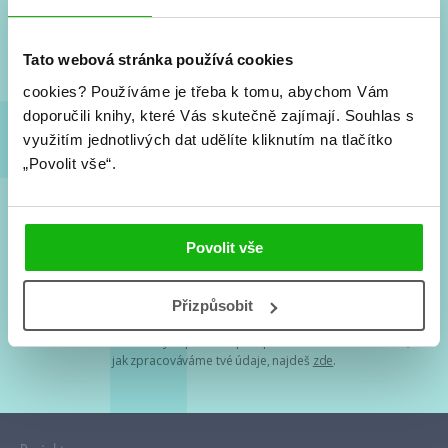
Nové knihy, co se chystá, kvízy, soutěže, autoři, filmové
a seriálové adaptace a další.
Tato webová stránka používá cookies
cookies?
Používáme je třeba k tomu, abychom Vám
doporučili knihy, které Vás skutečně zajímají.
Souhlas s
využitím jednotlivých dat udělíte kliknutím na tlačítko
„Povolit vše“.
Souhlasím s
podmínkami zpracování osobních údajů
Povolit vše
Tvá e-mailová adresa je u nás v bezpečí. Přečti si
naše podmínky
Přizpůsobit
zpracování osobních údajů
. S tvými osobními údaji nakládáme v
mezích obecně závazných právních předpisů. Více informací o tom,
jak zpracováváme tvé údaje, najdeš
zde
.