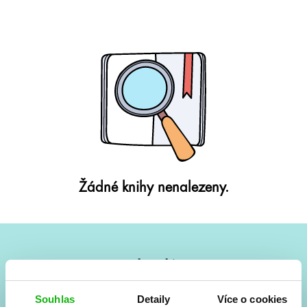
Žádné knihy nenalezeny.
#HumbookNews
Vše kolem #youngadult každý měsíc rovnou do mailu!
Souhlas
Detaily
Více o cookies