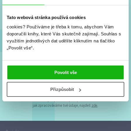
Nové knihy, co se chystá, kvízy, soutěže, autoři, filmové
a seriálové adaptace a další.
Tato webová stránka používá cookies
cookies?
Používáme je třeba k tomu, abychom Vám
doporučili knihy, které Vás skutečně zajímají.
Souhlas s
využitím jednotlivých dat udělíte kliknutím na tlačítko
„Povolit vše“.
Souhlasím s
podmínkami zpracování osobních údajů
Povolit vše
Tvá e-mailová adresa je u nás v bezpečí. Přečti si
naše podmínky
Přizpůsobit
zpracování osobních údajů
. S tvými osobními údaji nakládáme v
mezích obecně závazných právních předpisů. Více informací o tom,
jak zpracováváme tvé údaje, najdeš
zde
.