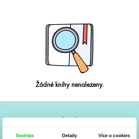
Žádné knihy nenalezeny.
#HumbookNews
Vše kolem #youngadult každý měsíc rovnou do mailu!
Souhlas
Detaily
Více o cookies