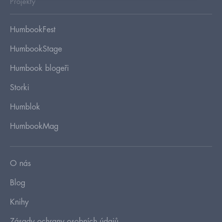
Projekty
HumbookFest
HumbookStage
Humbook blogeři
Storki
Humblok
HumbookMag
O nás
Blog
Knihy
Zásady ochrany osobních údajů