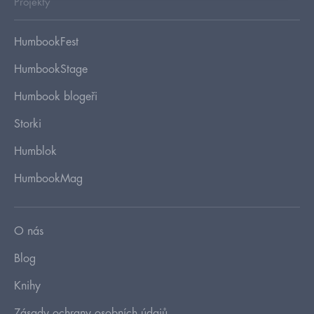
Projekty
HumbookFest
HumbookStage
Humbook blogeři
Storki
Humblok
HumbookMag
O nás
Blog
Knihy
Zásady ochrany osobních údajů