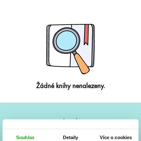
Žádné knihy nenalezeny.
#HumbookNews
Vše kolem #youngadult každý měsíc rovnou do mailu!
Souhlas
Detaily
Více o cookies