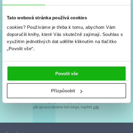
Nové knihy, co se chystá, kvízy, soutěže, autoři, filmové
a seriálové adaptace a další.
Tato webová stránka používá cookies
cookies?
Používáme je třeba k tomu, abychom Vám
doporučili knihy, které Vás skutečně zajímají.
Souhlas s
využitím jednotlivých dat udělíte kliknutím na tlačítko
„Povolit vše“.
Souhlasím s
podmínkami zpracování osobních údajů
Povolit vše
Tvá e-mailová adresa je u nás v bezpečí. Přečti si
naše podmínky
Přizpůsobit
zpracování osobních údajů
. S tvými osobními údaji nakládáme v
mezích obecně závazných právních předpisů. Více informací o tom,
jak zpracováváme tvé údaje, najdeš
zde
.