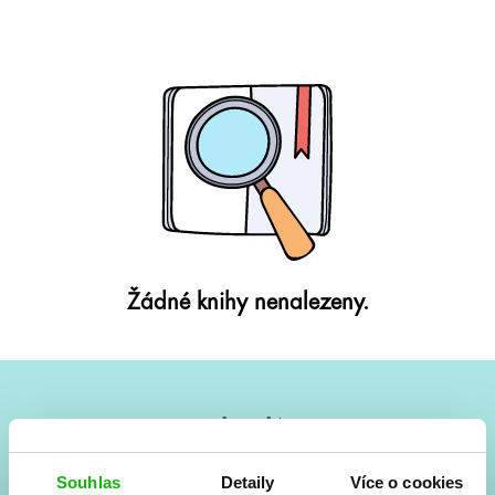
Žádné knihy nenalezeny.
#HumbookNews
Vše kolem #youngadult každý měsíc rovnou do mailu!
Souhlas
Detaily
Více o cookies