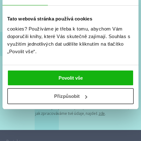
Nové knihy, co se chystá, kvízy, soutěže, autoři, filmové
a seriálové adaptace a další.
Tato webová stránka používá cookies
cookies?
Používáme je třeba k tomu, abychom Vám
doporučili knihy, které Vás skutečně zajímají.
Souhlas s
využitím jednotlivých dat udělíte kliknutím na tlačítko
„Povolit vše“.
Souhlasím s
podmínkami zpracování osobních údajů
Povolit vše
Tvá e-mailová adresa je u nás v bezpečí. Přečti si
naše podmínky
Přizpůsobit
zpracování osobních údajů
. S tvými osobními údaji nakládáme v
mezích obecně závazných právních předpisů. Více informací o tom,
jak zpracováváme tvé údaje, najdeš
zde
.