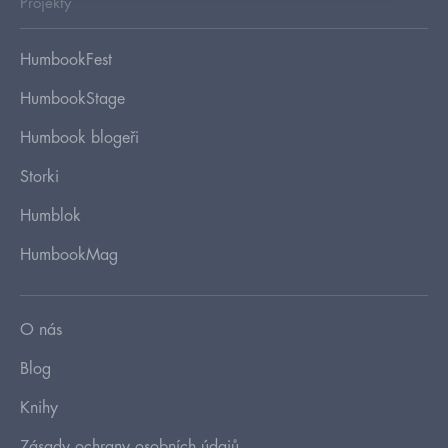
Projekty
HumbookFest
HumbookStage
Humbook blogeři
Storki
Humblok
HumbookMag
O nás
Blog
Knihy
Zásady ochrany osobních údajů