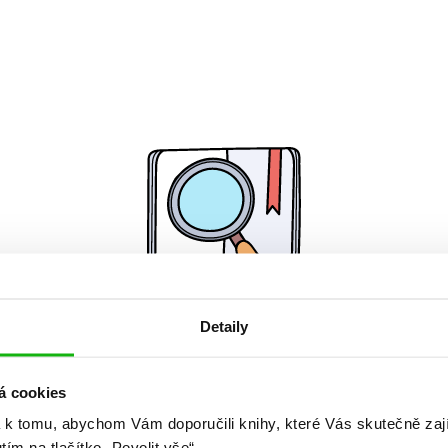
Detaily
Žádné knihy nenalezeny.
á cookies
 k tomu, abychom Vám doporučili knihy, které Vás skutečně zaj
utím na tlačítko „Povolit vše“.