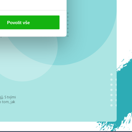
Povolit vše
o se
.
jů
. S tvými
 tom, jak