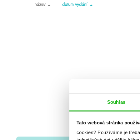
název
datum vydání
Souhlas
Tato webová stránka použív
cookies?
Používáme je třeba
jednotlivých dat udělíte klikn