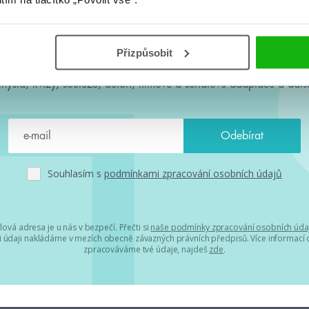
#HumbookNews
Přizpůsobit
 kolem #youngadult každý měsíc rovnou do mailu! Nové knihy, c
chystá, kvízy, soutěže, autoři, filmové a seriálové adaptace a další
Souhlasím s
podmínkami zpracování osobních údajů
lová adresa je u nás v bezpečí. Přečti si
naše podmínky zpracování osobních úda
 údaji nakládáme v mezích obecně závazných právních předpisů. Více informací o
zpracováváme tvé údaje, najdeš
zde
.