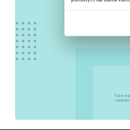
Vše
Tvá e-mai
osobními